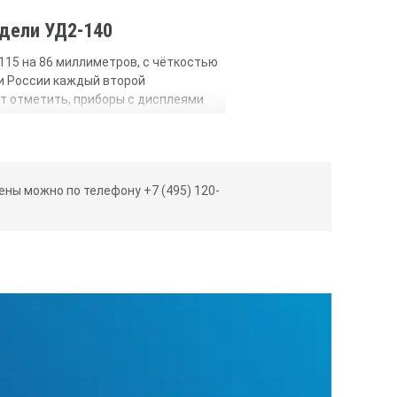
дели УД2-140
115 на 86 миллиметров, с чёткостью
ии России каждый второй
ит отметить, приборы с дисплеями
ки не производятся.
ды. За счет этой высокой скорости
алогично тому, как это происходит в
ев существенно превышает ту,
ны можно по телефону +7 (495) 120-
 частотой развёртки в 60 кадров в
начает, что они обладают
калы развертки. Пользователь также
жностями аппарата Panametrics NDT
роизводится замер и какой метод