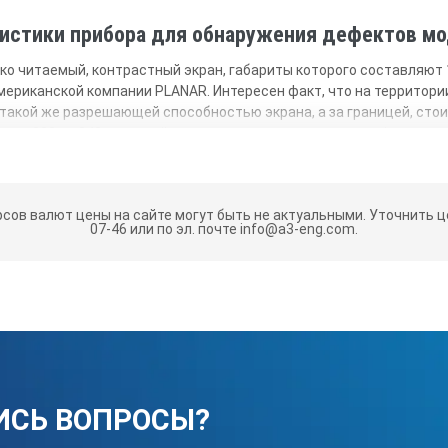
истики прибора для обнаружения дефектов мо
ко читаемый, контрастный экран, габариты которого составляют 
американской компании PLANAR. Интересен факт, что на территор
такой же разрешающей способностью экрана, а за границей, сто
ем 320 на 240 пикселей, за последние пятнадцать лет фактичес
 способна демонстрировать до 100 кадров в течение одной секун
создать плавное отображение А-скана во время исследования, ан
трубками, при этом следует подчеркнуть, что яркость EL-диспле
рсов валют цены на сайте могут быть не актуальными.
Уточнить це
07-46 или по эл. почте info@a3-eng.com.
 Несмотря на то что лучшие зарубежные дефектоскопы работают с
и, ценными электролюминесцентными экранами, это вовсе не оз
жений.
зрения пользователя находятся вертикальные и горизонтальные ш
ки в единицах миллиметров или микросекунд, что схоже с возмо
 дистанции, трансформируется с учётом того, под каким углом п
тся.
ИСЬ ВОПРОСЫ?