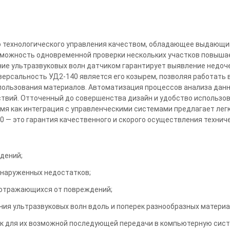
но технологического управления качеством, обладающее выдающи
можность одновременной проверки нескольких участков повыша
ние ультразвуковых волн датчиком гарантирует выявление недоч
иверсальность УД2-140 является его козырем, позволяя работать
пользования материалов. Автоматизация процессов анализа дан
твий. Отточенный до совершенства дизайн и удобство использо
емя как интеграция с управленческими системами предлагает легк
 — это гарантия качественного и скорого осуществления технич
дений;
наруженных недостатков;
 отражающихся от повреждений;
ния ультразвуковых волн вдоль и поперек разнообразных материа
ок для их возможной последующей передачи в компьютерную сист