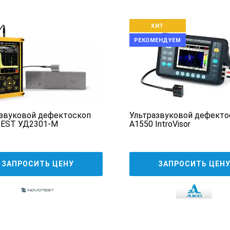
ллиметров.
ХИТ
РЕКОМЕНДУЕМ
звуковой дефектоскоп
Ультразвуковой дефекто
дели УД2-140 выделяется своим обширным запасом памяти. Невз
EST УД2301-М
А1550 IntroVisor
ает большой объем запоминающих устройств, этот аппарат отли
ревосходство в диапазоне типов сбора информации.
ках, утвержденных техническими условиями, закреплено 73 пара
ЗАПРОСИТЬ ЦЕНУ
ЗАПРОСИТЬ ЦЕН
авиатурами – универсальной и специализированной – поднимает
авиатура обеспечивает лёгкость навигации по всем режимам при
время, функциональная клавиатура в синергии с иерархичностью
ей виртуальных клавиш.