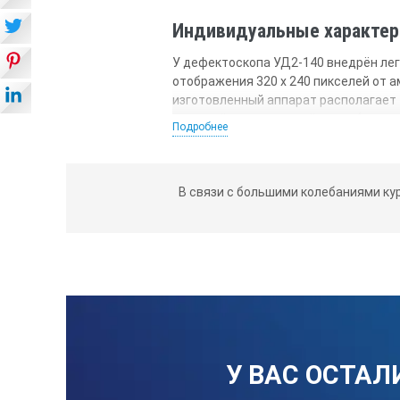
Индивидуальные характер
У дефектоскопа УД2-140 внедрён лег
отображения 320 х 240 пикселей от 
изготовленный аппарат располагает 
меньшей разрешающей способности, ч
Подробнее
Что касается модели УД2-140, то она
обновления изображений удаётся вос
устройствах с электронно-лучевыми 
В связи с большими колебаниями ку
которую мы видим у обычных трубок.
секунду и оборудованы качественным
повышенной частотой смены изобра
В модели УД2-140 постоянно в поле 
может настроить параметры разверт
™ EPOCH 4.
Изображение, которое демонстрирует
определения промежутков применяе
У ВАС ОСТАЛ