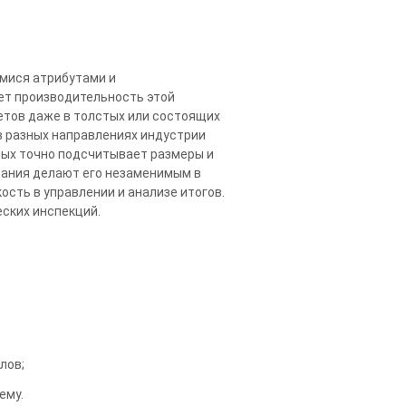
мися атрибутами и
ет производительность этой
етов даже в толстых или состоящих
 в разных направлениях индустрии
ных точно подсчитывает размеры и
вания делают его незаменимым в
ость в управлении и анализе итогов.
еских инспекций.
лов;
ему.