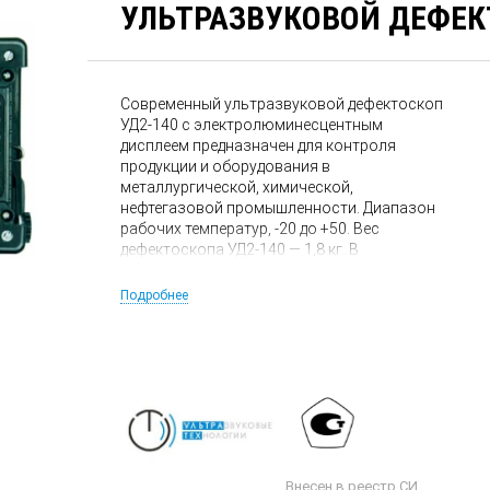
УЛЬТРАЗВУКОВОЙ ДЕФЕК
Современный ультразвуковой дефектоскоп
УД2-140 с электролюминесцентным
дисплеем предназначен для контроля
продукции и оборудования в
металлургической, химической,
нефтегазовой промышленности. Диапазон
рабочих температур, -20 до +50. Вес
дефектоскопа УД2-140 — 1,8 кг. В
стандартный комплект поставки
дефектоскопа УД2-140 входят 6
Подробнее
преобразователей. Дефектоскоп УД2-140
обладает большим объемом памяти
(запись до 500 изображений А-скан или
параметров настройки). УД2-140 —
единственный ультразвуковой
дефектоскоп с поворотной панелью
управления. Дефектоскоп УД2-140 внесен в
Госреестр средств измерений РФ.
Внесен в реестр СИ