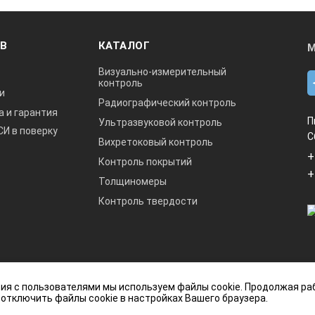
тоскопом достигается благодаря продуманной интуитивной орг
ении прибора новыми пользователями.
ОВ
КАТАЛОГ
М
 повышает удобство эксплуатации – они изменяют свой облик в 
цесс управления более очевидным и понятным.
Визуально-измерительный
контроль
и
Радиографический контроль
а и гарантия
П
Ультразвуковой контроль
СИ в поверку
С
Вихретоковый контроль
+
Контроль покрытий
+
Толщиномеры
Контроль твердости
ючительную точность в установлении локализации. Комплекс ве
ания и прецизионных расчетов гарантирует надёжность измерени
(не путайте с определением метрик толщины).
данный интернет-сайт носит исключительно
ия с пользователями мы используем файлы cookie. Продолжая ра
ется публичной офертой, определяемой
 отключить файлы cookie в настройках Вашего браузера.
кой Федерации.