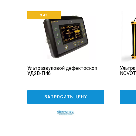
1,6 миллиметра и глубиной 15 ми
ХИТ
оп
Ультразвуковой дефектоскоп
Ультра
Ультразвуковой дефектоскоп мо
УД2В-П46
NOVOT
в расширяемости, что предполаг
обширный спектр данных, имея п
В его качественных характеристи
ЗАПРОСИТЬ ЦЕНУ
часть устройства.
Эргономика управления двумя кл
новый уровень. Универсальная кл
буквально одной левой. В то же 
переключаться между почти сотн