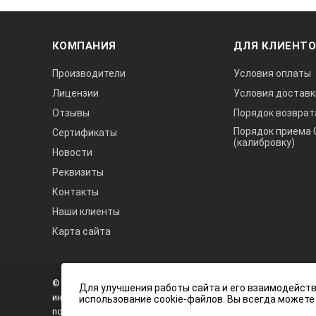
Совершенность управления дефек
потребность в расширенном изуч
КОМПАНИЯ
ДЛЯ КЛИЕНТ
К тому же, динамизм пиктограмм
функций или настроек, делая про
Производители
Условия оплаты
Лицензии
Условия доставк
Отзывы
Порядок возврат
Порядок приема 
Сертификаты
(калибровку)
Новости
Реквизиты
Контакты
Наши клиенты
Карта сайта
Модель УД2-140 предлагает искл
А3
сенсоров, выверенного оборудов
рынке регулируют данный аспект 
Инжиниринг
© 2026 А3 Инжиниринг Обращаем Ваше внимание на то, что 
Нагорный
Для улучшения работы сайта и его взаимодейств
информационный характер и ни при каких условиях не явля
использование cookie-файлов. Вы всегда можете
проезд
положениями статьи 437 (2) Гражданского кодекса Российс