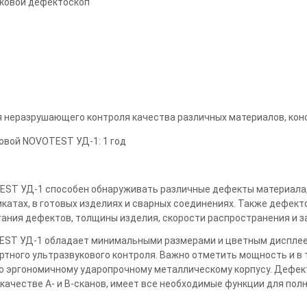
уковой дефектоскоп
я неразрушающего контроля качества различных материалов, кон
овой NOVOTEST УД-1: 1 год
ST УД-1 способен обнаруживать различные дефекты материала,
катах, в готовых изделиях и сварных соединениях. Также дефект
гания дефектов, толщины изделия, скорости распространения и з
ST УД-1 обладает минимальными размерами и цветным дисплеем
тного ультразвукового контроля. Важно отметить мощность и в т
го эргономичному ударопрочному металлическому корпусу. Дефек
 качестве А- и B-сканов, имеет все необходимые функции для по