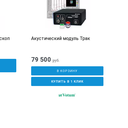
скоп
Акустический модуль Трак
Уль
TUD
79 500
руб.
У
В КОРЗИНУ
КУПИТЬ В 1 КЛИК