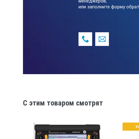
менеджеров,
или заполните форму обрат
Зоны контроля
Зондирующий импульс
Память
Интерфейс
Комплект поставки дефект
C этим товаром смотрят
Ультразвуковой дефектоскоп NO
Преобразователи (3 шт.)
Х
Кабель Lemo-Lemo