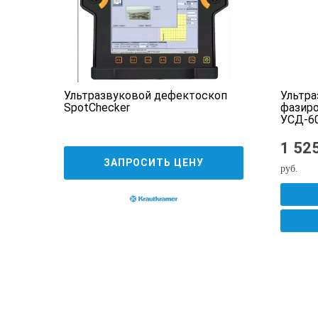
Блок питания и зарядное устройс
Карта памяти
Паспорт, руководство пользоват
оп
Ультразвуковой дефектоскоп
Ультра
SpotСhecker
фазир
УСД-6
1 52
ЗАПРОСИТЬ ЦЕНУ
руб.