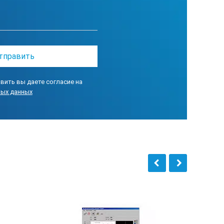
ся во всем диапазоне развертки
й длительность от 12,5 до 500 нс, с шагом 12,5 нс
иченная размером SD-карты
вить вы даете согласие на
ат измерения, параметры работы прибора, дата, время и названи
ных данных