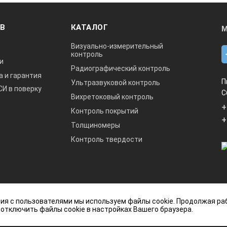
ОВ
КАТАЛОГ
М
Визуально-измерительный
контроль
и
Радиографический контроль
а и гарантия
П
Ультразвуковой контроль
СИ в поверку
С
Вихретоковый контроль
+
Контроль покрытий
+
Толщиномеры
Контроль твердости
данный интернет-сайт носит исключительно
ия с пользователями мы используем файлы cookie. Продолжая ра
ется публичной офертой, определяемой
 отключить файлы cookie в настройках Вашего браузера.
кой Федерации.