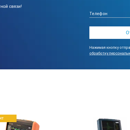
ной связи!
две независимых зоны, начало и ширина изменяют
настраиваемый, с амплитудой до 350 В, с изменяемо
настроек с А-сканом (Б-сканом, С-сканом), огран
Нажимая кнопку отпра
протоколов контроля (сигнал, огибающая, результ
обработку персональ
Bluetooth, SD-card
оскопа ультразвукового NOVOTEST УД-1:
VOTEST УД-1 (электронный блок)
ИТ