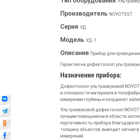
Тип оборудования
: Ультразв
Производитель
: NOVOTEST
Серия
: УД
Модель
: УД-1
Описание
: Прибор для проведени
Гарантия на дефектоскоп ультразвук
Назначение прибора:
Дефектоскоп ультразвуковой NOVOTE
и сплошности материала в полуфабри
измерении глубины и координат зале
Ультразвуковой дефектоскоп NOVOTE
лучшим помощником в области экспер
портативность прибора благодаря е
толщину объектов, выводит сигнал в
измерений.