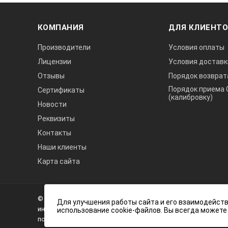
КОМПАНИЯ
ДЛЯ КЛИЕНТ
Производители
Условия оплаты
Лицензии
Условия доставк
Отзывы
Порядок возврат
Порядок приема 
Сертификаты
(калибровку)
Новости
Реквизиты
Контакты
Наши клиенты
Карта сайта
А3
Инжиниринг
© 2026 А3 Инжиниринг Обращаем Ваше внимание на то, что 
Нагорный
Для улучшения работы сайта и его взаимодейств
информационный характер и ни при каких условиях не явля
использование cookie-файлов. Вы всегда можете
проезд
положениями статьи 437 (2) Гражданского кодекса Российс
д.7