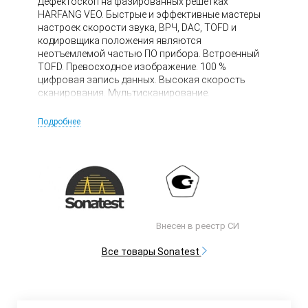
Дефектоскоп на фазированных решётках
HARFANG VEO. Быстрые и эффективные мастеры
настроек скорости звука, ВРЧ, DAC, TOFD и
кодировщика положения являются
неотъемлемой частью ПО прибора. Встроенный
TOFD. Превосходное изображение. 100 %
цифровая запись данных. Высокая скорость
сканирования. Мультисканирование.
Одновременная работа с ФАР & A-Скан. Удобство
формирования отчётов. Защищённость корпус IP
Подробнее
65. 3D Моделирование процесса сканирования.
База данных по настройкам ПЭП. ВРЧ, DAC, АРД,
ACG. Возможность записи данных на внешни USB
носители. Работа с роликовыми ФАР
преобразователями.
Внесен в реестр СИ
Все товары Sonatest