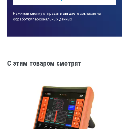
Нажимая кнопку отправить вы даете согласие на
обработку персональных данных
В дефектоскопе HARFANG VEO реализована
возможность работы методом T.O.F.D. Программное
обеспечение обрабатывает полученные сигналы от
дифракций на концах трещины и выводит на экран
C этим товаром смотрят
дефектоскопа понятный и легко интерпретируемый
T-скан.
Мультисканирование