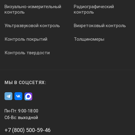
Визуально-измерительный
Радиографический
контроль
контроль
Ультразвуковой контроль
Вихретоковый контроль
Контроль покрытий
Толщиномеры
Контроль твердости
Программное обеспечения VEO позволяет
оптимизировать процесс настройки дефектоскопа
мощная программа позволяет автоматически
МЫ В СОЦСЕТЯХ:
вычислять фокусировку. Фокусировка обычно
представляет собой расходимость пучка продольной
или поперечной волны.
VEO предлагает многочисленные
Пн-Пт: 9:00-18:00
Сб-Вс: выходной
конфигурационные возможности:
+7 (800) 500-59-46
База данных по настройкам преобразователей и