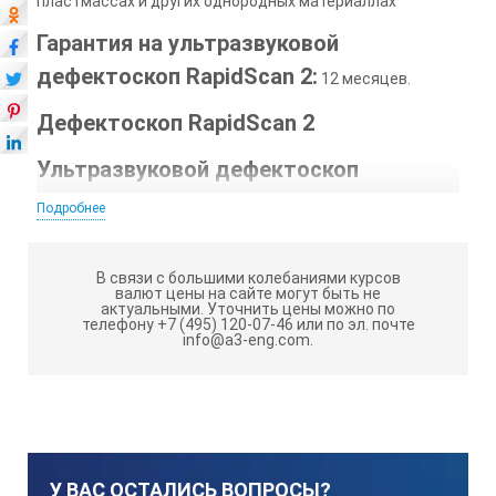
пластмассах и других однородных материаллах
Гарантия на ультразвуковой
дефектоскоп RapidScan 2:
12 месяцев.
Дефектоскоп RapidScan 2
Ультразвуковой дефектоскоп
RapidScan 2
- это портативный дефектоскоп с C-
Подробнее
scan высокого разрешения. Дефектоскоп RapidScan 2
имеет новейший роликовый преобразователь,
включающий ультразвуковую фазированную решетку
В связи с большими колебаниями курсов
валют цены на сайте могут быть не
из 128 элементов, выполняет C-scan за время, обычно
актуальными.
Уточнить цены можно по
ассоциируемое с иммерсионными системами контроля.
телефону +7 (495) 120-07-46 или по эл. почте
info@a3-eng.com.
RapidScan 2 включает в себя модуль, содержащий
мощный процессор и патентованное ультразвуковое
оборудование, стандартный портативный компьютер,
специализированное програмное обеспечение,
устройство дистанционного управления и уникальный
роликовый преобразователь. Роликовые
У ВАС ОСТАЛИСЬ ВОПРОСЫ?