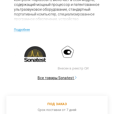
содержащий мощный процессор и патентованное
ультразвуковое оборудование, стандартный
портативный компьютер, специализированное
програмное обеспечение, устройство
дистанционного управления и уникальный
роликовый преобразователь. Дефектоскоп
Подробнее
RapidScan 2 используют для контроля
композитных материалов на основе углеродных
волокон, выявления расслоений, трещин,
дефектов поверхности, очаговой коррозии,
газовых пор, включений инородных материалов и
контроля целостности клеевых соединений.
Внесен в реестр СИ
Все товары Sonatest
ПОД ЗАКАЗ
Срок поставки от 7 дней