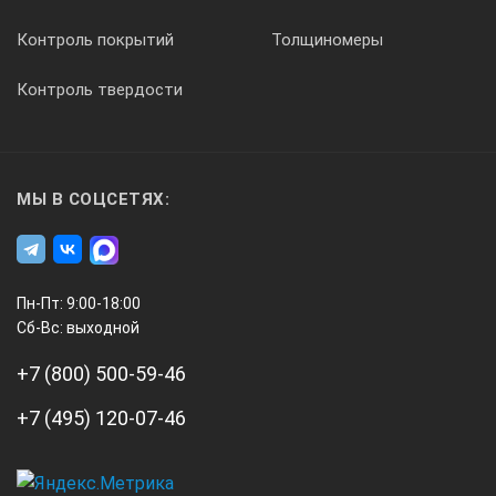
- Интерфейс пользователя с полностью настраиваемой
цветовой палитрой
Контроль покрытий
Толщиномеры
- Скорость сканирования: 200 мм/с (64 элемента, 2
Контроль твердости
строба, 1000 точек A-скана, точность 0,8 мм)
- Размер файла данных до 2 Гб
Интерфейс пользователя
МЫ В СОЦСЕТЯХ:
- Процессор: Pentium M
- Операционная система: Windows XP/2000
- Ввод данных пользователем: стандартная клавиатура
Пн-Пт: 9:00-18:00
с раскладкой на заказанном языке
Сб-Вс: выходной
- Дисплей: 14 дюймов TFTс разрешением 1024 x768 LCD
+7 (800) 500-59-46
- Накопитель на жёстких дисках: 60-80 Гб
+7 (495) 120-07-46
- Интерфейсы: 10/100 baseTEthernet, USB, Wi-
Fi, Bluetooth, CD-DVD+/-R RW
- Память: 2 Гб