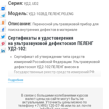
Серия:
УД2, UD2
Модель:
УД2-102ВД ПЕЛЕНГ, PELENG
Описание:
Переносной ультразвуковой прибор для
поиска внутренних дефектов в материале
Сертификаты и удостоверения
на ультразвуковой дефектоскоп ПЕЛЕНГ
УД2-102:
Сертификат об утверждении типа средств
измерений Российской Федерации. Ультразвуковой
дефектоскоп УД2-102 ПЕЛЕНГ внесен в
Государственные реестр средств измерений РФ.
СЕРТИФИКАТ ГОССТАНДАРТА РЕСПУБЛИКИ
Подробнее
БЕЛАРУСЬ №1333 об утверждении типа средств
измерения.
В связи с большими колебаниями курсов
СЕРТИФИКАТ ГОССТАНДАРТА РЕСПУБИКИ
валют цены на сайте могут быть не
актуальными.
Уточнить цены можно по
КАЗАХСТАН №660 об утверждении типа средств
телефону +7 (495) 120-07-46 или по эл. почте
измерения.
info@a3-eng.com.