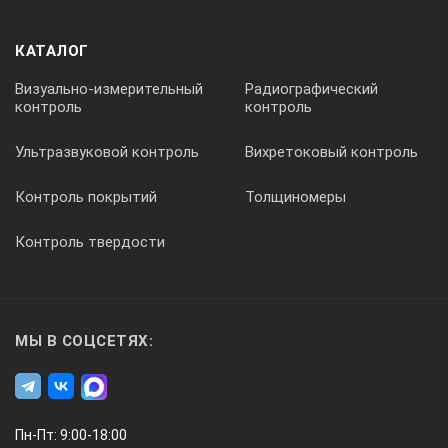
КАТАЛОГ
Ультразвуковой дефектоскоп УД2-102
Визуально-измерительный
Радиографический
ПЕЛЕНГ (Нефтегазовая версия)
контроль
контроль
Ультразвуковой контроль
Вихретоковый контроль
Контроль покрытий
Толщиномеры
Контроль твердости
рекомендуемый
комплект
принадлежностей
МЫ В СОЦСЕТЯХ:
базовый
комплект
принадлежностей
Пн-Пт: 9:00-18:00