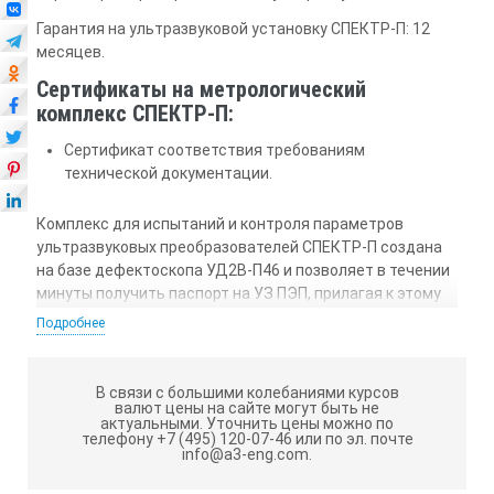
Гарантия на ультразвуковой установку СПЕКТР-П: 12
месяцев.
Сертификаты на метрологический
комплекс СПЕКТР-П:
Сертификат соответствия требованиям
технической документации.
Комплекс для испытаний и контроля параметров
ультразвуковых преобразователей СПЕКТР-П создана
на базе дефектоскопа УД2В-П46 и позволяет в течении
минуты получить паспорт на УЗ ПЭП, прилагая к этому
минимум усилий. Возможности заложеные в
Подробнее
дефектоскопе в течении нескольких секунд позволяют
снять эхо-импульсную характеристику ПЭП с указанием
длительности импульса по уровням -6, -14 и -20 дБ,
В связи с большими колебаниями курсов
валют цены на сайте могут быть не
спектральную характеристику сигнала и
актуальными.
Уточнить цены можно по
реверберационно-шумовую характеристику (РШХ).
телефону +7 (495) 120-07-46 или по эл. почте
info@a3-eng.com.
Установка имеет сертификат соответствия ГОСТ 23702
№ 03.012R.00118 и установлена в качестве основного