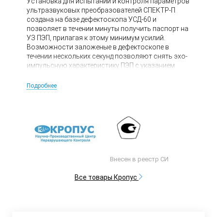
Установка для испытаний и контроля параметров
ультразвуковых преобразователей СПЕКТР-П
создана на базе дефектоскопа УСД-60 и
позволяет в течении минуты получить паспорт на
УЗ ПЭП, прилагая к этому минимум усилий.
Возможности заложеные в дефектоскопе в
течении нескольких секунд позволяют снять эхо-
импульсную характеристику ПЭП с указанием
длительности импульса по уровням -6, -14 и -20дБ,
спектральную характеристику сигнала и
Подробнее
реверберационно-шумовую характеристику
(РШХ). Установка имеет сертификат соответствия
ГОСТ 23702 № 03.012R.00118 и установлена в
качестве основного средства для поверки ПЭП в
таких организациях как РОСТЕСТ-Москва,
Академия Метрологии и Стандартизации России,
а также в ряде предприятий по производству ПЭП.
Внесен в реестр СИ
Все товары Кропус