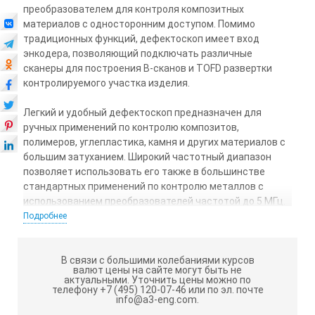
преобразователем для контроля композитных
материалов с односторонним доступом. Помимо
традиционных функций, дефектоскоп имеет вход
энкодера, позволяющий подключать различные
сканеры для построения B-сканов и TOFD развертки
контролируемого участка изделия.
Легкий и удобный дефектоскоп предназначен для
ручных применений по контролю композитов,
полимеров, углепластика, камня и других материалов с
большим затуханием. Широкий частотный диапазон
позволяет использовать его также в большинстве
стандартных применений по контролю металлов с
использованием преобразователей частотой до 5 МГц.
Подробнее
Дефектоскоп сочетает в себе последние достижения
аналоговой и цифровой техники, широкую
универсальность, богатые функциональные
В связи с большими колебаниями курсов
валют цены на сайте могут быть не
возможности, удобство и простоту пользования,
актуальными.
Уточнить цены можно по
высокую надежность.
телефону +7 (495) 120-07-46 или по эл. почте
info@a3-eng.com.