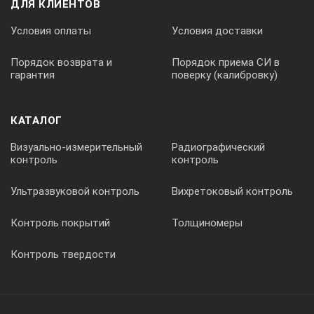
ДЛЯ КЛИЕНТОВ
IP 65
Условия оплаты
Условия доставки
Габаритные размеры
Порядок возврата и
Порядок приема СИ в
гарантия
поверку (калибровку)
не более 126х85х35 мм
КАТАЛОГ
Визуально-измерительный
Радиографический
Масса
контроль
контроль
Ультразвуковой контроль
Вихретоковый контроль
не более 0,5 кг
Контроль покрытий
Толщиномеры
Контроль твердости
Комплект поставки структуроскопа
ультразвуковой УС-3ЦЛ:
электронный блок