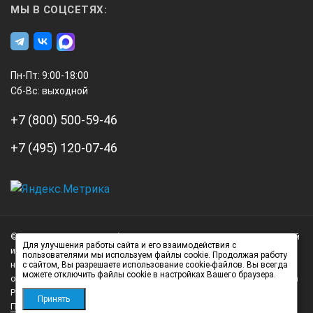
МЫ В СОЦСЕТЯХ:
преобразователь 1,8 или 2,5 МГц (на выбор)
преобразователь 1,8 МГц *
преобразователь 2,5 МГц *
Пн-Пт: 9:00-18:00
кабель соединительный
Сб-Вс: выходной
аккумуляторный блок
+7 (800) 500-59-46
зарядное устройство
+7 (495) 120-07-46
запасной аккумуляторный блок *
паспорт
чехол для электронного блока *
А3
сумка для переноски *
Инжиниринг
© 2026 А3 Инжиниринг Обращаем Ваше внимание на то, что данный
Нагорный
Для улучшения работы сайта и его взаимодействия с
* - поставляется за дополнительную плату
интернет-сайт носит исключительно информационный характер и
пользователями мы используем файлы cookie. Продолжая работу
проезд
ни при каких условиях не является публичной офертой,
с сайтом, Вы разрешаете использование cookie-файлов. Вы всегда
д.7
можете отключить файлы cookie в настройках Вашего браузера.
определяемой положениями статьи 437 (2) Гражданского кодекса
стр.
Российской Федерации.
Принять
Политика обработки персональных данных
1