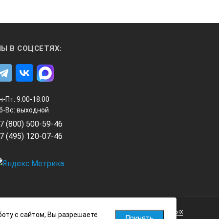
а с корректировкой на искривленные
ния положения дефекта.
виш
Ы В СОЦСЕТЯХ:
жения при пересечении сигналом
н-Пт: 9:00-18:00
б-Вс: выходной
7 (800) 500-59-46
7 (495) 120-07-46
ькулятор оценки сварных швов
упрощает настройку дифектоскопа
Политика обработки персональных данных
боту с сайтом, Вы разрешаете
Принять