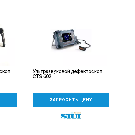
скоп
Ультразвуковой дефектоскоп
Уль
CTS 602
том
93
У
ЗАПРОСИТЬ ЦЕНУ
ксация максимума в области