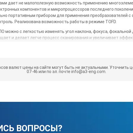
ами дает не малополезную возможность применению многоэлеме
ектронных компонентов и микропроцессоров последнего поколени
льно портативным прибором для применения преобразователей с
нтроль. Реализована возможность работы в режиме TOFD.
ПО можно с легкостью изменять угол наклона, фокуса, фокальной
ощает и делает легче процесс сканирования и увеличивает эффе
ой дефектоскоп отличнейшего качества, который имеет в себе и
технологии контроля: контроль может быть осуществлён при по
ется удобнейшая возможность подключения идентичных преобразо
рсов валют цены на сайте могут быть не актуальными.
Уточнить це
07-46 или по эл. почте info@a3-eng.com.
 1000 PA часто применяется в разнообразных областях промышлен
онтроля. Ранее из-за немалой объемности и гиганского веса де
 сами вести контроль над объектами.
материалы из разных видов сталей, которые содержат марганец
чественные, цветные металы и композитные материалы
кат, а так же широчайшая диагностика различных деталей
ИСЬ ВОПРОСЫ?
ая диагностика эксплуатируемых труб состоящих из металов и пл