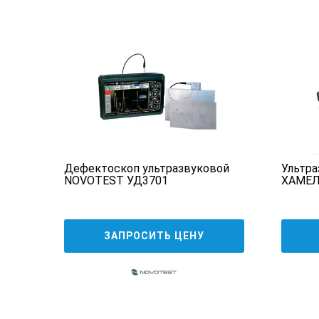
Преимущества дефектоско
Очень лёгкий. – 1.3 кг.
Компактный.
Подключение без всяких проблем 
Наблюдение без контактной жидк
Соединение и контроль сканером
Мощнейший аккумулятор – его ка
Дефектоскоп ультразвуковой
Ультра
оп
NOVOTEST УД3701
ХАМЕЛ
Высококачественный, контрастны
Для сохранения фотографий – ес
ЗАПРОСИТЬ ЦЕНУ
Есть функция подстройки яркост
Широчайший набор разнообразны
Для более удобного определения
действия строба с удобной привя