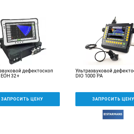
па DIO 1000 PA:
фазированных решеток на 16, 32, 64, 128 каналов
ости – ЭМА (электромагнитно аккустический)
 TOFD
чественной и бесперебойной работы хватает до 10щ часов
звуковой дефектоскоп
Ультразвуковой дефекто
ЕОН 32+
DIO 1000 PA
й антибликовый дисплей, 1024/768 рх
ть подключение фото, видео-камеры
ЗАПРОСИТЬ ЦЕНУ
ЗАПРОСИТЬ ЦЕН
и дисплея
х прикладных функций для дефектоскописта
 положение дефекта – есть отображение на дисплее сигнала, фи
зкой пика к W-развертке