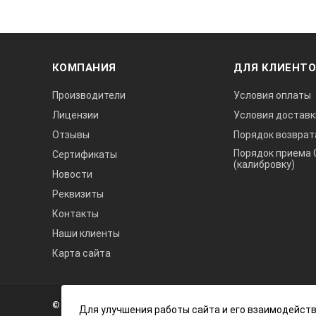
Высококачественное автоматичес
поверхности
Вносить поправки на искривленн
Мгновенный доступ к требуемым
КОМПАНИЯ
ДЛЯ КЛИЕНТ
Прикладные функции DAC, DAC+TCG,
Производители
Условия оплаты
Многофункциональная AUTOFREEZE
Лицензии
Условия доставк
уровня отбраковки
Отзывы
Порядок возврат
Соответствующий набор функций 
Порядок приема 
Сертификаты
(калибровку)
Имеется режим толщиномера, из
Новости
Реквизиты
Анализ сварных соеденений согл
Контакты
Сверхскоросной для полного удо
Наши клиенты
Комплект поставки прибо
Карта сайта
А3
Ультразвуковой дефектоскоп DIO
Инжиниринг
Литий-ионный акумулятор (Несъ
© 2026 А3 Инжиниринг Обращаем Ваше внимание на то, что 
Нагорный
Для улучшения работы сайта и его взаимодейств