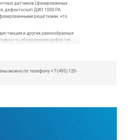
нтных датчиков (фазированных
я, дефектоскоп ДИО 1000 РА
 фазированными решётками, что
 дистанции и других разнообразных
ктивность обнаружения дефектов.
 общепринятый метод обнаружения
мощи фазированных решёток, ЭМА
вателей, сканеров.
ны можно по телефону +7 (495) 120-
ности, где значительно требуется
фесктопы доставляли многовато
астики, а так же сосудов под