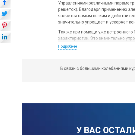
Управлениями различными параметр
решеток). Благодаря применению эл
является самым лёгким и действите
значительно упрощает и ускоряет ко
Так же при помощи уже встроенного 
характеристик. Это значительно упр
Это первоклассный, высокоскоростн
Подробнее
различных дефектов и самые новые 
(бесконтактный метод) и TOFD, име
Способы применения
В связи с большими колебаниями ку
Ультразвуковой дефектоскоп DIO
использование ультразвукового к
неудобств, но теперь вы сможете
Железнодорожная отрасль – это 
Авиационная отрасль – высокока
Литейная отрасль – поковка, про
У ВАС ОСТАЛ
Нефтегазовая отрасль – упрощенн