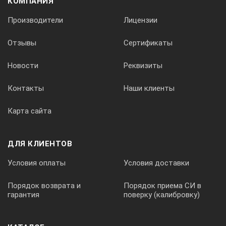
КОМПАНИЯ
Производители
Лицензии
Отзывы
Сертификаты
Новости
Реквизиты
Контакты
Наши клиенты
Карта сайта
В ультразвуковом дефектоскопе
ДЛЯ КЛИЕНТОВ
"Томографик" УД4-Т реализована
Условия оплаты
Условия доставки
особенность параллельной работы
приложений: во время обследования
материалов, например, специалист может
Порядок возврата и
Порядок приема СИ в
гарантия
поверку (калибровку)
одновременно использовать панель
управления для измерения толщины
материала и для детекции внутренних