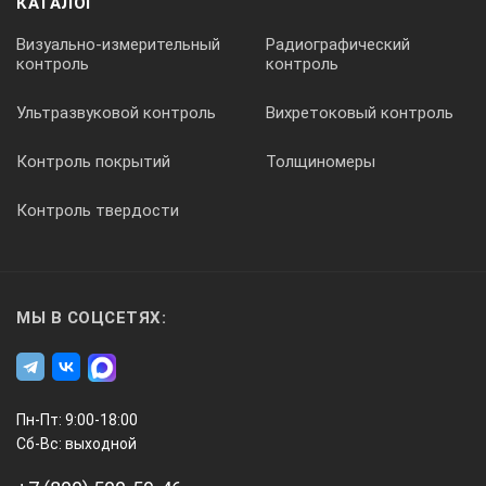
дефектов.
КАТАЛОГ
Этот аппарат гармонично вписывается в
Визуально-измерительный
Радиографический
арсенал технических средств для
контроль
контроль
неразрушающего контроля и поддерживает
широкий ассортимент дополнительных
Ультразвуковой контроль
Вихретоковый контроль
инструментов, таких как устройства для
фиксации пройденного пути, акустические
Контроль покрытий
Толщиномеры
сканирующие системы, оптические
устройства для отслеживания координат
Контроль твердости
точек экспертизы, а также прочее
оборудование для связи и отображения
данных. В комплектации УД4-Т также
имеется оснащение видеоскопом, который
предназначен для наглядного
МЫ В СОЦСЕТЯХ:
представления района исследования в
местах с ограниченным доступом, и
позволяет пользователю одновременно
видеть как саму проверяемую зону, так и
Пн-Пт: 9:00-18:00
акустический сигнал от датчика на дисплее
Сб-Вс: выходной
устройства.