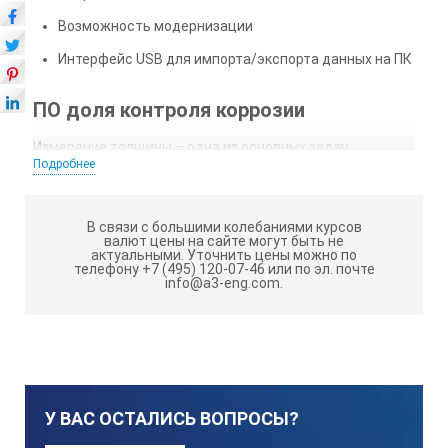
Возможность модернизации
Интерфейс USB для импорта/экспорта данных на ПК
ПО доля контроля коррозии
Измерение толщины – одна из основных задач
Подробнее
дефектоскопов серии Sonatest. Надежный инструмент
для регистрации и записи данных необходим для
обеспечения высокой эффективности работы.
В связи с большими колебаниями курсов
Популярный цифровой формат «Фиксация/
валют цены на сайте могут быть не
Расположение/Считывание данных» является
актуальными.
Уточнить цены можно по
телефону +7 (495) 120-07-46 или по эл. почте
стандартным. Программа обнаружения коррозии
info@a3-eng.com.
позволяет пользователю создавать матрицы
показаний с помощью A-сканов, B-сканов, архивных
данных и заметок для каждого журнала регистрации
толщин
ВРЧ
У ВАС ОСТАЛИСЬ ВОПРОСЫ?
Благодаря временной регулировке чувствительности