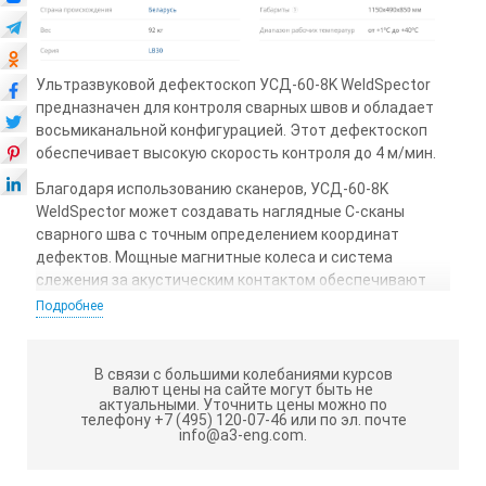
Ультразвуковой дефектоскоп УСД-60-8K WeldSpector
предназначен для контроля сварных швов и обладает
восьмиканальной конфигурацией. Этот дефектоскоп
обеспечивает высокую скорость контроля до 4 м/мин.
Благодаря использованию сканеров, УСД-60-8K
WeldSpector может создавать наглядные С-сканы
сварного шва с точным определением координат
дефектов. Мощные магнитные колеса и система
слежения за акустическим контактом обеспечивают
точность контроля и возможность возврата в любую
Подробнее
точку сварного шва по координатам без потерь.
Расположение специальных четырехканальных
В связи с большими колебаниями курсов
преобразователей по обе стороны сварного шва
валют цены на сайте могут быть не
актуальными.
Уточнить цены можно по
позволяет проводить контроль за один проход.
телефону +7 (495) 120-07-46 или по эл. почте
Доступны полноэкранный просмотр и настройка
info@a3-eng.com.
параметров каждого ультразвукового канала.