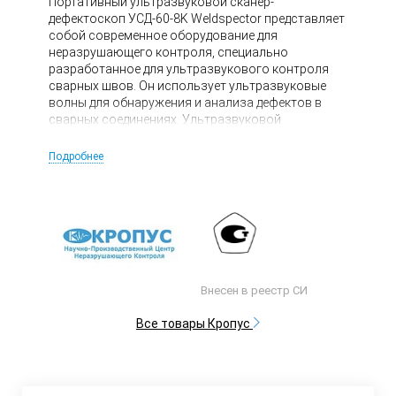
Портативный ультразвуковой сканер-
дефектоскоп УСД-60-8K Weldspector представляет
собой современное оборудование для
неразрушающего контроля, специально
разработанное для ультразвукового контроля
сварных швов. Он использует ультразвуковые
волны для обнаружения и анализа дефектов в
сварных соединениях. Ультразвуковой
дефектоскоп УСД-60-8K Weldspector работает
путем генерации ультразвуковых волн и их
Подробнее
отражения от внутренних дефектов, что
позволяет обнаруживать потенциальные
аномалии и оценивать качество сварных
соединений.
Внесен в реестр СИ
Все товары Кропус