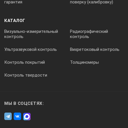
гарантия
поверку (калибровку)
КАТАЛОГ
Визуально-измерительный
Радиографический
контроль
контроль
Ультразвуковой контроль
Вихретоковый контроль
Контроль покрытий
Толщиномеры
Контроль твердости
При использовании трехуровневых стробов есть
возможность производить протоколирование эхо-
сигналов на разных уровнях относительно
МЫ В СОЦСЕТЯХ:
браковочного. Это позволит записывать эхо-сигналы от
развивающихся дефектов и производить мониторинг
дефектов в программе просмотра результатов
контроля, что является необходимым для проведения