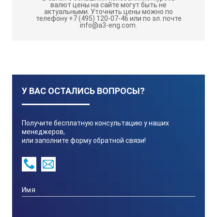
дефектов;
валют цены на сайте могут быть не
актуальными.
Уточнить цены можно по
измерения толщины различных изделий при
телефону +7 (495) 120-07-46 или по эл. почте
info@a3-eng.com.
одностороннем доступе к ним;
измерения отношений амплитуд сигналов,
отраженных от дефектов;
измерения эквивалентных размеров дефектов;
оценка скорости распространения ультразвуковых
У ВАС ОСТАЛИСЬ ВОПРОСЫ?
колебаний в различных материалах.
Дефектоскоп способен контролировать материалы и
Получите бесплатную консультацию у наших
изделия со скоростью ультразвуковых волн от 1000 м/с
менеджеров,
до 15 000 м/с.
или заполните форму обратной связи!
Ультразвуковой дефектоскоп УД3-71 обеспечивает
проведение контроля сварных соединений и основных
материалов, а также измерение толщины
монометаллов, биметаллов в соответствии с
требованиями нормативных документов в различных
производственных секторах.