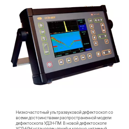
Низкочастотный ультразвуковой дефектоскоп со
всеми достоинствами распространенной модели
дефектоскопа УД2Н-ПМ. В новой дефектоскопе
УСД-60Н установлен яркий и хорошо читаемый