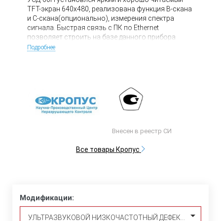
TFT-экран 640х480, реализована функция В-скана
и С-скана(опционально), измерения спектра
сигнала. Быстрая связь с ПК по Ethernet
позволяет строить на базе данного прибора
автоматизированные комплексы контроля
Подробнее
композитных материалов совмещающие
бесконтактный и контактный ультразвуковой, а
также импедансный методы неразрушающего
контроля.
Внесен в реестр СИ
Все товары Кропус
Модификации:
УЛЬТРАЗВУКОВОЙ НИЗКОЧАСТОТНЫЙ ДЕФЕКТОСКОП УСД-60Н (TFT, СТАНДАРТНЫЙ КОМПЛЕКТ)