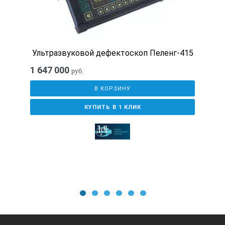
Функция ВРЧ по 32-м точкам с возможностью
регулировки положения и усиления в каждой точке
Ультразвуковой дефектоскоп Пеленг-415
Просмотр результатов контроля на приборе
1 647 000
руб.
В КОРЗИНУ
КУПИТЬ В 1 КЛИК
Дисплей: Цветной TFT 135 x 100 мм (640 х 480 точек)
Усилитель: 0.02 - 2,5 МГц
ВРЧ с диапазоном до 60 дБ, 12 дб/мкс с построением к
Частота повторения ЗИ:40Гц
Измерение спектра сигнала
1
2
3
4
5
6
Зоны контроля: две независимых, с индивидуальной ло