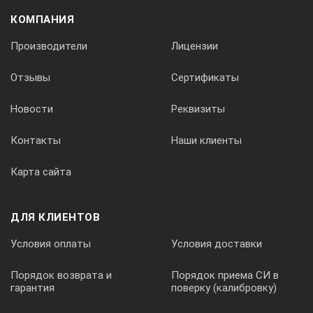
КОМПАНИЯ
Вывод сигналов в виде А-, В-, С- сканов
Производители
Лицензии
Возможность подключения датчика оборотов или пути
Интерфейс: Ethernet
Отзывы
Сертификаты
Питание: Li-ion аккумулятор или внешний блок питания
Новости
Реквизиты
до 7 часов работы от аккумулятора
Контакты
Наши клиенты
Карта сайта
ДЛЯ КЛИЕНТОВ
Условия оплаты
Условия доставки
Порядок возврата и
Порядок приема СИ в
гарантия
поверку (калибровку)