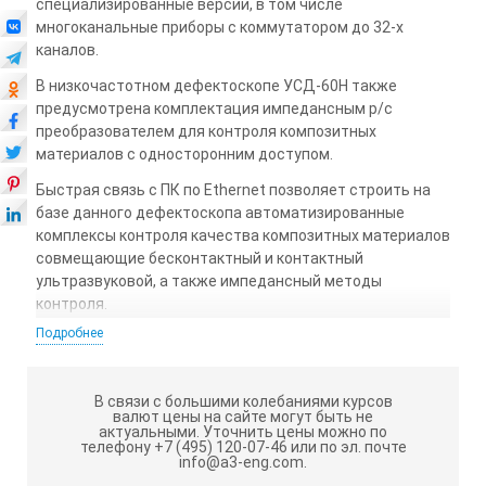
специализированные версии, в том числе
многоканальные приборы с коммутатором до 32-х
каналов.
В низкочастотном дефектоскопе УСД-60Н также
предусмотрена комплектация импедансным р/с
преобразователем для контроля композитных
материалов с односторонним доступом.
Быстрая связь с ПК по Ethernet позволяет строить на
базе данного дефектоскопа автоматизированные
комплексы контроля качества композитных материалов
совмещающие бесконтактный и контактный
ультразвуковой, а также импедансный методы
контроля.
Подробнее
Низкочастотный дефектоскоп УСД-60Н
сертифицирован в Ростехрегулировании РФ
В связи с большими колебаниями курсов
(Свидетельство об утверждении типа средства
валют цены на сайте могут быть не
измерения RU.C.27.003.A №39599), зарегистрирован в
актуальными.
Уточнить цены можно по
телефону +7 (495) 120-07-46 или по эл. почте
Государственном реестре средств измерений под
info@a3-eng.com.
№34808-10 и допущен к применению в Российской