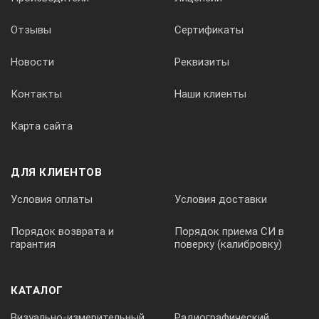
ЧСИ:
Отзывы
Сертификаты
автоматическая оптимизация в диапазоне 15 - 2000 Гц, 3 р
Новости
Реквизиты
Контакты
Наши клиенты
Форма представления сигналов:
Карта сайта
двух- или однополупериодное детектирование по положите
ДЛЯ КЛИЕНТОВ
Условия оплаты
Условия доставки
Измерение расстояния:
Порядок возврата и
Порядок приема СИ в
гарантия
поверку (калибровку)
по фронту или по пику сигнала
КАТАЛОГ
Съемная память:
Визуально-измерительный
Радиографический