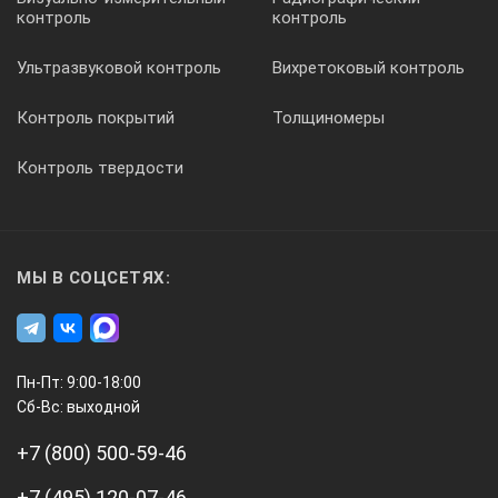
контроль
контроль
Ультразвуковой контроль
Вихретоковый контроль
SD-карта, 2Гб, формат протокола - Jpeg
Контроль покрытий
Толщиномеры
ЖК-дисплей:
Контроль твердости
активная площадь 108 мм х 64,8 мм, разрешение 800 х 480 п
МЫ В СОЦСЕТЯХ:
Устройства ввода/вывода:
Пн-Пт: 9:00-18:00
2 разьема Lemo-OO для преобразователей, микроUSB-разъе
Сб-Вс: выходной
+7 (800) 500-59-46
Диапазон рабочих температур:
+7 (495) 120-07-46