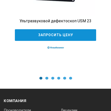
Диапазон калибровки по глубине:
Ультразвуковой дефектоскоп USM 23
макс. 14016 мм по стали (продольные волны)
ЗАПРОСИТЬ ЦЕНУ
Регулировка усиления:
до 110 дБ, ступенями 0,2 дБ
Демпфирование:
1
2
3
4
5
6
50 или 1000 Ом
КОМПАНИЯ
Производители
Лицензии