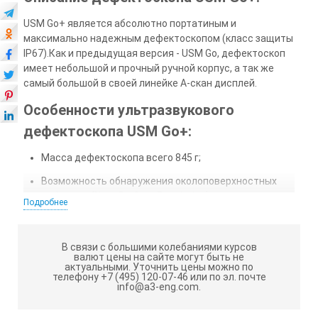
USM Go+ является абсолютно портатиным и
максимально надежным дефектоскопом (класс защиты
IP67).Как и предыдущая версия - USM Go, дефектоскоп
имеет небольшой и прочный ручной корпус, а так же
самый большой в своей линейке А-скан дисплей.
Особенности ультразвукового
дефектоскопа USM Go+:
Масса дефектоскопа всего 845 г;
Возможность обнаружения околоповерхностных
дефектов (Near Surface Resolution);
Подробнее
А-скан сохраняется в формате видео на SD-карте;
Поддержка trueDGS с максимальной точностью
В связи с большими колебаниями курсов
валют цены на сайте могут быть не
выявления размеров самых небольших дефектов;
актуальными.
Уточнить цены можно по
телефону +7 (495) 120-07-46 или по эл. почте
Большой экран прибора (наибольшего размера (5'') с
info@a3-eng.com.
наибольшим числом пикселей (800x480) в категории
портативных дефектоскопов) и оптимальная