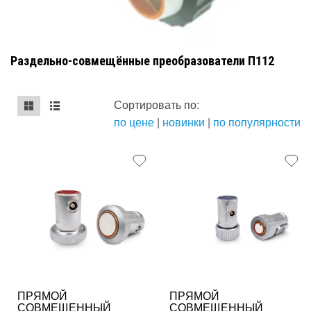
Раздельно-совмещённые преобразователи П112
Сортировать по:
по цене
|
новинки
|
по популярности
mse2_chunk_default
mse2_chunk_alternate
ПРЯМОЙ
ПРЯМОЙ
СОВМЕЩЕННЫЙ
СОВМЕЩЕННЫЙ