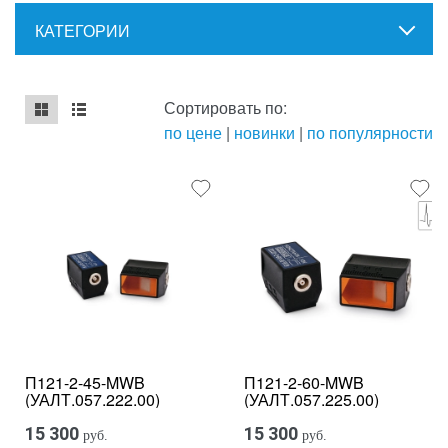
КАТЕГОРИИ
Сортировать по:
по цене
|
новинки
|
по популярности
mse2_chunk_default
mse2_chunk_alternate
П121-2-45-MWB
П121-2-60-MWB
(УАЛТ.057.222.00)
(УАЛТ.057.225.00)
15 300
15 300
руб.
руб.