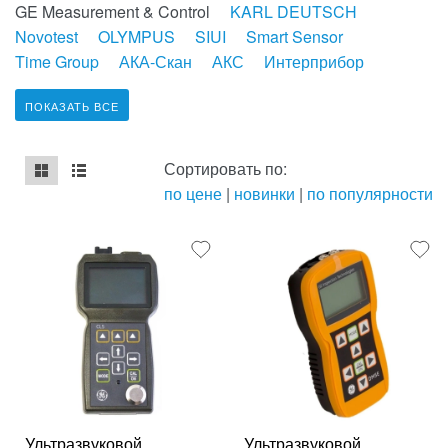
GE Measurement & Control
KARL DEUTSCH
Novotest
OLYMPUS
SIUI
Smart Sensor
Time Group
АКА-Скан
АКС
Интерприбор
ПОКАЗАТЬ ВСЕ
Сортировать по:
по цене
|
новинки
|
по популярности
mse2_chunk_default
mse2_chunk_alternate
Ультразвуковой
Ультразвуковой