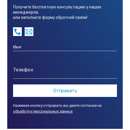
режиме сканирования.
Получите бесплатную консультацию у наших
менеджеров,
Память рассчитана на 20 файлов (до 99 значений в
или заполните форму обратной связи!
каждом файле) для сохранения значений.
Источник питания: Два 1,5 В щелочных
аккумулятора, размером "АА" Обычное время работы
100 часов (при отключенной ЭЛ подсветке).
Связь: Серийный порт RS232. Порт связи для DMTG-N
не предусмотрен.
Габаритные размеры: 150 мм x 74 мм x 32 мм.
Вес: 245 г.
*Технические характеристики и комплект поставки
могут быть изменены производителем без
предварительного уведомления.
Нажимая кнопку отправить вы даете согласие на
обработку персональных данных