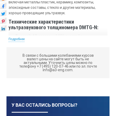
включая металлы пластик, керамику, композиты,
эпоксидные составы, стекло и другие материалы,
хорошо проводящие ультразвук.
Технические характеристики
ультразвукового толщиномера DMTG-N:
Дисплей: 4,5-разрядный ЖК-дисплей с
Подробнее
электролюминесцентной подсветкой.
Диапазон измерений: (0,75~300) мм (сталь).
В связи с большими колебаниями курсов
Диапазон скорости распространения звука:
валют цены на сайте могут быть не
актуальными.
Уточнить цены можно по
(1000~9999) м/с.
телефону +7 (495) 120-07-46 или по эл. почте
info@a3-eng.com.
Разрешение: DMTG-N: 0,1 мм;
Точность: ± (0,5% толщина +0,04) мм, в зависимости
от материалов и условий.
Единицы измерения: На выбор единицы
метрической/британской системы.
У ВАС ОСТАЛИСЬ ВОПРОСЫ?
Четыре показания измерений в секунду для
одноточечного измерения и десять в секунду в