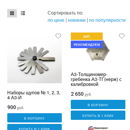
Сортировать по:
по цене
|
новинки
|
по популярности
mse2_chunk_default
mse2_chunk_alternate
ХИТ
РЕКОМЕНДУЕМ
А3-Толщиномер-
гребенка А3-ТГ(нерж) с
калибровкой
Наборы щупов № 1, 2, 3,
2 650
руб.
4 А3-И
В КОРЗИНУ
900
руб.
КУПИТЬ В 1 КЛИК
В КОРЗИНУ
КУПИТЬ В 1 КЛИК