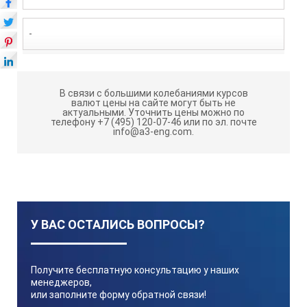
-
1шт.
В связи с большими колебаниями курсов
валют цены на сайте могут быть не
актуальными.
Уточнить цены можно по
Паспорт
телефону +7 (495) 120-07-46 или по эл. почте
info@a3-eng.com.
26.51.33-092.42940088-2023.001 ПС
1экз.
У ВАС ОСТАЛИСЬ ВОПРОСЫ?
Входит в состав:
ВИК А3 с калибровкой
Получите бесплатную консультацию у наших
менеджеров,
ВИК Транснефть
или заполните форму обратной связи!