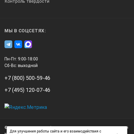
Контроль твердости
МЫ В СОЦСЕТЯХ:
Пн-Пт: 9:00-18:00
Сб-Вс: выходной
+7 (800) 500-59-46
+7 (495) 120-07-46
А3
Инжиниринг
© 2026 А3 Инжиниринг Обращаем Ваше внимание на то, что данный
Нагорный
Для улучшения работы сайта и его взаимодействия с
интернет-сайт носит исключительно информационный характер и