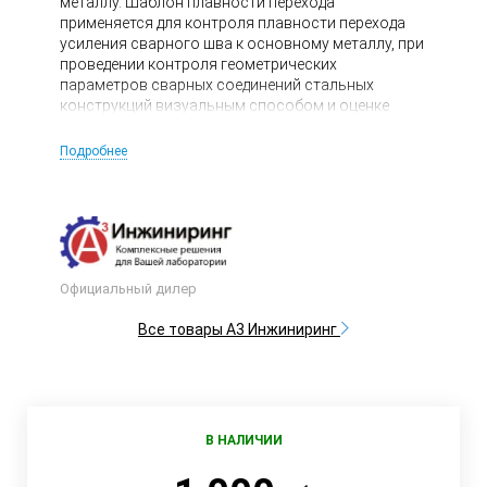
металлу. Шаблон плавности перехода
применяется для контроля плавности перехода
усиления сварного шва к основному металлу, при
проведении контроля геометрических
параметров сварных соединений стальных
конструкций визуальным способом и оценке
качества их механической обработки с
Калибровкой.
Подробнее
Официальный дилер
Все товары А3 Инжиниринг
В НАЛИЧИИ