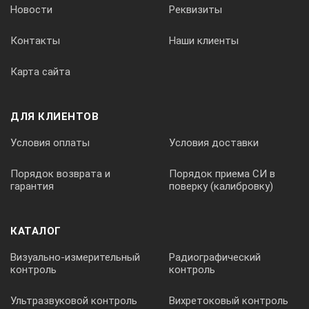
Новости
Реквизиты
Примечание
Контакты
Наши клиенты
1
Карта сайта
А3-ШПП-120
ДЛЯ КЛИЕНТОВ
Условия оплаты
Условия доставки
1шт.
Порядок возврата и
Порядок приема СИ в
гарантия
поверку (калибровку)
КАТАЛОГ
2
Визуально-измерительный
Радиографический
контроль
контроль
Ультразвуковой контроль
Вихретоковый контроль
Паспорт