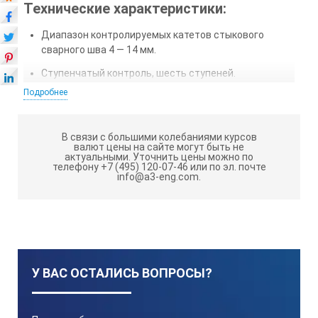
Технические характеристики:
Диапазон контролируемых катетов стыкового
сварного шва 4 — 14 мм.
Ступенчатый контроль, шесть ступеней.
Подробнее
Точность изготовления ± 0,3 мм.
Средняя наработка на отказ не менее 10 000
условных циклов замеров.
В связи с большими колебаниями курсов
валют цены на сайте могут быть не
актуальными.
Уточнить цены можно по
Шаблон изготовлен из нержавеющей стали.
телефону +7 (495) 120-07-46 или по эл. почте
info@a3-eng.com.
Гарантийный срок эксплуатации – 1 год (не менее).
Поставляется с метрологической аттестацией.
У ВАС ОСТАЛИСЬ ВОПРОСЫ?