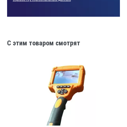
Тип дисплея
3,5 дюйма (88,9мм), цветной, ЖК
Разрешение экрана
C этим товаром смотрят
320х240 точек. (QVGA)
Изображение
Увеличение 4 раза, поворот на 360°
Диаметр корпуса камеры
8,2 мм