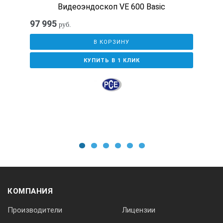
Видеоэндоскоп VE 600 Basic
Диаметр зонда
97 995
руб.
В КОРЗИНУ
7.6 мм
КУПИТЬ В 1 КЛИК
Длинна зонда
5000 мм
Разрешение камеры
1
2
3
4
5
6
до 3 Мп VGA (фото), до 720P (видео)
КОМПАНИЯ
Угол обзора камеры
Производители
Лицензии