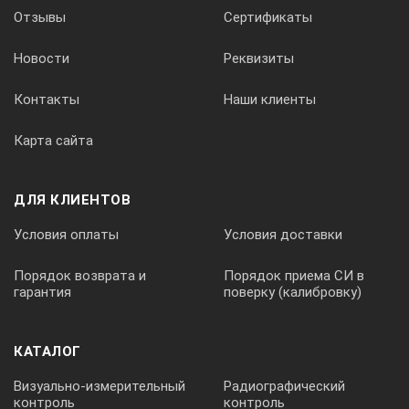
60°
Отзывы
Сертификаты
Новости
Реквизиты
Глубина резкости
Контакты
Наши клиенты
60-80 мм (Оптимальная)
Карта сайта
Подсветка перед камерой
ДЛЯ КЛИЕНТОВ
регулируемые светодиоды высокой интенсивности освещен
Условия оплаты
Условия доставки
Порядок возврата и
Порядок приема СИ в
Подсветка пространства перед
гарантия
поверку (калибровку)
корпусом видеоскопа
один светодиод, высокой интенсивности освещения
КАТАЛОГ
Визуально-измерительный
Радиографический
контроль
контроль
Выходы/слот