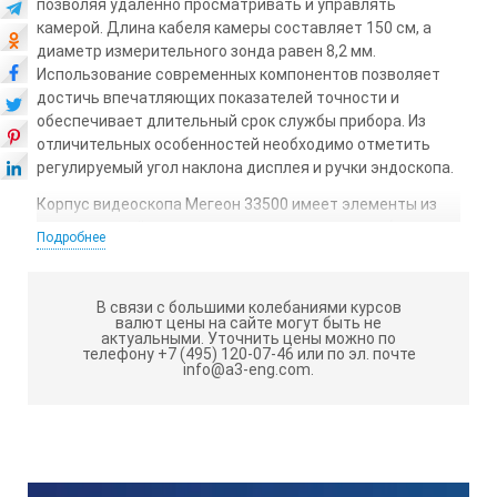
позволяя удаленно просматривать и управлять
камерой. Длина кабеля камеры составляет 150 см, а
диаметр измерительного зонда равен 8,2 мм.
Использование современных компонентов позволяет
достичь впечатляющих показателей точности и
обеспечивает длительный срок службы прибора. Из
отличительных особенностей необходимо отметить
регулируемый угол наклона дисплея и ручки эндоскопа.
Корпус видеоскопа Мегеон 33500 имеет элементы из
нержавеющей стали, что придает корпусу прибора
Подробнее
дополнительную жесткость и прочность. Камера
эндоскопа имеет четыре ярких светодиода с плавной
регулировкой яркости, которые обеспечивают удобную
В связи с большими колебаниями курсов
работу с прибором даже в неосвещенных помещениях.
валют цены на сайте могут быть не
актуальными.
Уточнить цены можно по
Корпус Мегеон 33500 также имеет интегрированную
телефону +7 (495) 120-07-46 или по эл. почте
подсветку, которая обеспечивает превосходную
info@a3-eng.com.
видимость перед прибором независимо от
окружающего освещения.
Функциональные особенности
видеоэндоскопа МЕГЕОН 33500: