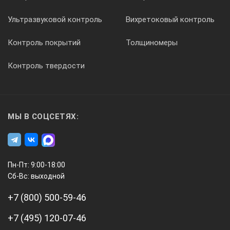
Ультразвуковой контроль
Вихретоковый контроль
порт для удаленного подключения, AV-выход, USB, слот кар
Контроль покрытий
Толщиномеры
Рабочий температурный диапазон
Контроль твердости
0~45 °C
МЫ В СОЦСЕТЯХ:
Питание
Батареи типа AA, 1,5В – 4 шт. (В комплект не входят)
Пн-Пт: 9:00-18:00
Сб-Вс: выходной
Продолжительность работы
+7 (800) 500-59-46
не менее 5-ти часов с новыми батареями
+7 (495) 120-07-46