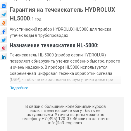
Гарантия на течеискатель HYDROLUX
HL5000
: 1 год.
Акустический прибор HYDROLUX HL5000 для поиска
утечек воды в трубопроводах
Назначение течеискателя HL-5000:
Течеискатель HL-5000 (прибор серии HYDROLUX)
позволяет обнаружить утечки особенно быстро, просто
и очень надежно. В приборе HL5000 используется
современная цифровая техника обработки сигнала
(DSP), чтобы четко распознать шум утечки даже при
сильном шуме окружающей среды. Шумы не только
Подробнее
регистрируются акустическими методами, но и
представляются в графическом виде при помощи
современной техники анализа двойного сегмента (DSA).
В связи с большими колебаниями курсов
Для пользователя это еще большая надежность при
валют цены на сайте могут быть не
актуальными.
Уточнить цены можно по
обнаружении потерь воды.
телефону +7 (495) 120-07-46 или по эл. почте
info@a3-eng.com.
Преимущества прибора HYDROLUX HL