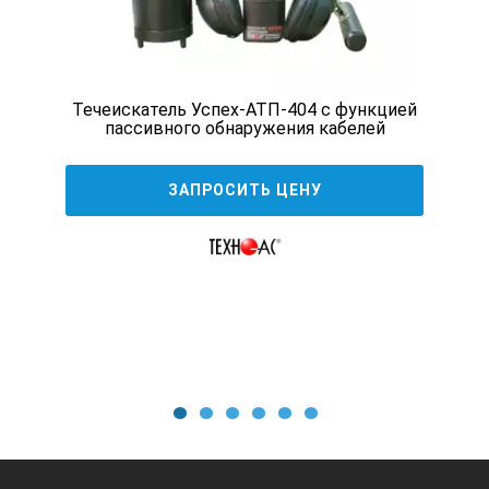
Современная цифровая технология - DSP с 16-Bit Audio-
Codec предлагает пользователю высокое качество
звучания. В то же самое время минимизируются шумы
помех. Благодаря этому можно надежно
идентифицировать утечки даже с тихим шумом.
Течеискатель Успех-АТП-404 с функцией
пассивного обнаружения кабелей
Эргономичные характеристики
Благодаря небольшим корпусу и весу с прибором
ЗАПРОСИТЬ ЦЕНУ
HYDROLUX HL-5000 можно работать длительное время,
не уставая при этом. Большой дисплей с фоновой
подсветкой облегчает считывание результатов
измерения. Простое управление течеискателем
HYDROLUX HL-5000 делает его наилучшим партнером
при ежедневном поиске утечек.
Технология DSA - „Анализ двойного
сегмента"
1
2
3
4
5
6
Технология DSA - „Анализ двойного сегмента". При
нормальном спектре шумов сигналы помех
(автомобили, ветер, пешеходы, и т.д.) налагаются на