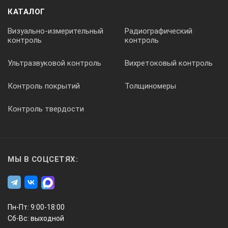
трубопровода.
КАТАЛОГ
При помощи измерительной гистограммы можно
увидеть и прослушать утечку. В памяти сохраняются до
Визуально-измерительный
Радиографический
девяти измерительных значений, которые
контроль
контроль
представляются в виде DSA-характеристик. Узкий
сегмент показывает уровень шумов окружающей
Ультразвуковой контроль
Вихретоковый контроль
среды, широкий сегмент - шум утечки. Там, где широкий
сегмент максимальный, и находится место утечки.
Контроль покрытий
Толщиномеры
DSA-график
Контроль твердости
Классическое представление функции прослушивания
оптимально приспособлено в серии приборов
HYDROLUX HL 5000 к потребностям пользователей.
Максимум и минимум шума представляются в
МЫ В СОЦСЕТЯХ:
графическом виде как DSA-графика. А функция
индикации импульса облегчает работу при
акустической локализации полиэтиленовых
трубопроводов при помощи «дятла для труб» RSP3.
Пн-Пт: 9:00-18:00
Течеискатель HL5000 анализирует частотный спектр
Сб-Вс: выходной
от 0 - 4000 Гц. Каждая утечка имеет определенный