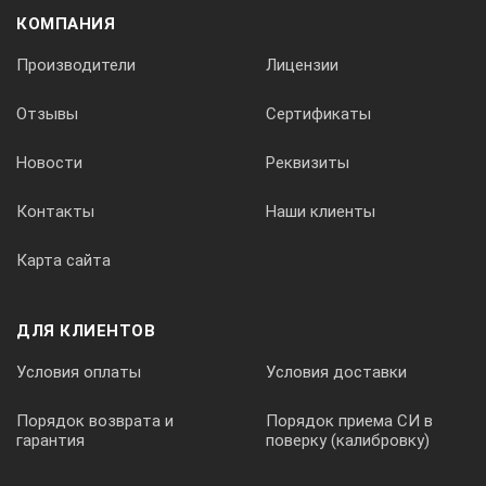
собственный шум утечки. После расчета и обработки
КОМПАНИЯ
помехи индицируются в виде узких графических полос.
Производители
Лицензии
Действительный шум утечки идентифицируется по
значению минимум, которое в графическом виде
представлено в виде широкой полосы. Чем ближе к
Отзывы
Сертификаты
утечке, тем выше широкая полоса.
Новости
Реквизиты
Специальный режим для лучшей
акустической локализации
Контакты
Наши клиенты
полиэтиленовых трубопроводов
Карта сайта
В приборе HYDROLUX HL 5000 имеется специальный
режим для лучшей акустической локализации
полиэтиленовых трубопроводов. При этой функции
ДЛЯ КЛИЕНТОВ
прибор особенно чувствителен к импульсным шумам,
Условия оплаты
Условия доставки
которые исходят от «дятла для труб» RSP 3 или от
какого-либо генератора импульсных (ударных) волн.
Для такого режима использования происходит
Порядок возврата и
Порядок приема СИ в
гарантия
поверку (калибровку)
автоматическое согласование фильтров. Увеличенная
индикация импульса облегчает нахождение