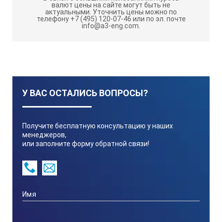
режима работы
валют цены на сайте могут быть не
актуальными.
Уточнить цены можно по
телефону +7 (495) 120-07-46 или по эл. почте
малые габариты и вес
info@a3-eng.com.
цифровая индикация контрольного напряжения на
электроде
возможность настройки чувствительности
наличие в комплекте портативного Li-Ion
аккумулятора повышенной емкости
У ВАС ОСТАЛИСЬ ВОПРОСЫ?
возможность оперативной замены аккумулятора
возможность заряда аккумулятора отдельно от
Получите бесплатную консультацию у наших
блока контроля и в его составе
менеджеров,
или заполните форму обратной связи!
возможность контроля покрытий на бетонных и
железобетонных конструкциях.
Технические характеристики:
Толщина контролируемых покрытий, мм