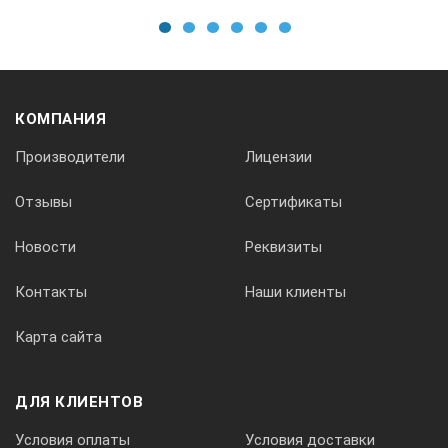
-45…+45
1
2
3
4
5
6
Масса, кг:
КОМПАНИЯ
— блок контроля (с аккумулятором)
Производители
Лицензии
1,6
Отзывы
Сертификаты
Новости
Реквизиты
— высоковольтный трансформатор-держатель ВТ2
Контакты
Наши клиенты
0,9
Карта сайта
Габаритные размеры, мм:
ДЛЯ КЛИЕНТОВ
— блок контроля
Условия оплаты
Условия доставки