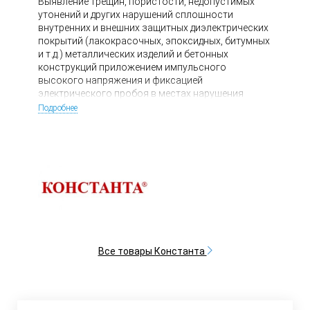
Выявление трещин, пористости, недопустимых
утонений и других нарушений сплошности
внутренних и внешних защитных диэлектрических
покрытий (лакокрасочных, эпоксидных, битумных
и т.д.) металлических изделий и бетонных
конструкций приложением импульсного
высокого напряжения и фиксацией
электрического пробоя в местах нарушения
сплошности или недопустимого утонения.
Подробнее
Все товары Константа