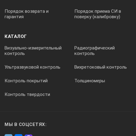
Порядок возврата и
Порядок приема СИ в
240×149×52
гарантия
поверку (калибровку)
— высоковольтный трансформатор-держатель ВТ2
КАТАЛОГ
Визуально-измерительный
Радиографический
Ø56×390
контроль
контроль
Ультразвуковой контроль
Вихретоковый контроль
Контроль покрытий
Толщиномеры
Контроль твердости
МЫ В СОЦСЕТЯХ: