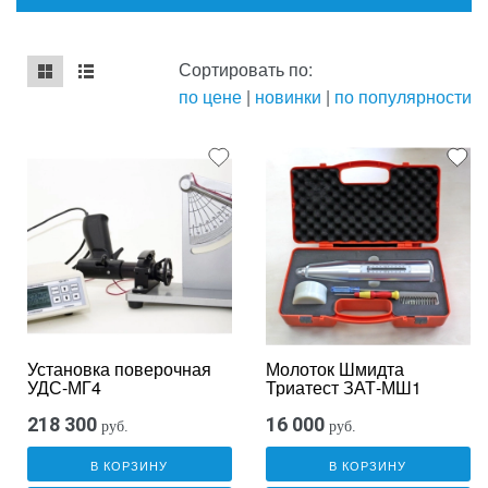
Сортировать по:
по цене
|
новинки
|
по популярности
mse2_chunk_default
mse2_chunk_alternate
Установка поверочная
Молоток Шмидта
УДС-МГ4
Триатест ЗАТ-МШ1
218 300
16 000
руб.
руб.
В КОРЗИНУ
В КОРЗИНУ