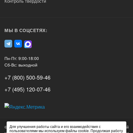
Контроль твердости
МЫ В СОЦСЕТЯХ:
Пн-Пт: 9:00-18:00
Сб-Вс: выходной
+7 (800) 500-59-46
+7 (495) 120-07-46
А3
Инжиниринг
Для улучшения работы сайта и его взаимодействия с
© 2026 А3 Инжиниринг Обращаем Ваше внимание на то, что данный
Нагорный
пользователями мы используем файлы cookie. Продолжая работу
интернет-сайт носит исключительно информационный характер и ни