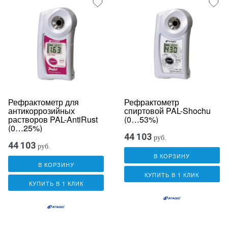
Рефрактометр для
Рефрактометр
антикоррозийных
спиртовой PAL-Shochu
растворов PAL-AntiRust
(0…53%)
(0…25%)
44 103
руб.
44 103
руб.
В КОРЗИНУ
В КОРЗИНУ
КУПИТЬ В 1 КЛИК
КУПИТЬ В 1 КЛИК