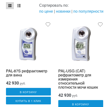
Сортировать по:
по цене
|
новинки
|
по популярности
mse2_chunk_default
mse2_chunk_alternate
PAL-87S рефрактометр
PAL-USG (CAT)
для вина
рефрактометр для
измерения
относительной
42 930
руб.
плотности мочи кошек
В КОРЗИНУ
42 930
руб.
КУПИТЬ В 1 КЛИК
В КОРЗИНУ