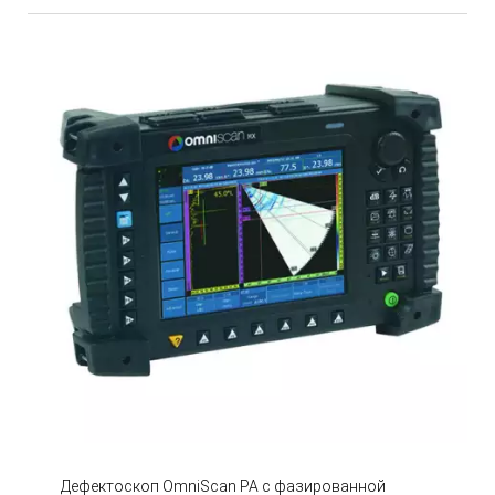
Дефектоскоп OmniScan PA с фазированной