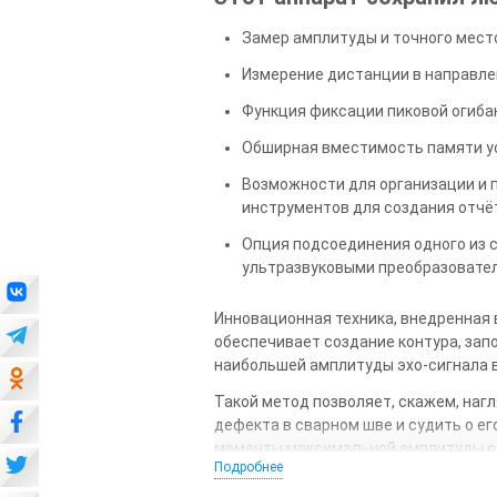
Замер амплитуды и точного мест
Измерение дистанции в направлен
Функция фиксации пиковой огиба
Обширная вместимость памяти ус
Возможности для организации и 
инструментов для создания отчё
Опция подсоединения одного из 
ультразвуковыми преобразовате
Инновационная техника, внедренная в
обеспечивает создание контура, за
наибольшей амплитуды эхо-сигнала в
Такой метод позволяет, скажем, наг
дефекта в сварном шве и судить о е
моменты максимальной амплитуды о
Подробнее
Подход к фиксации