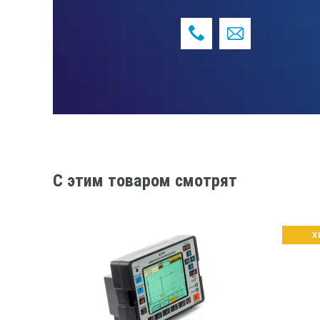
Любой отчёт об ультразвуковом и
отображение измеряемого результ
результата, которое вносится че
Вы всегда можете просмотреть и
специализированное ПО на вашем
позволяет классифицировать их 
Помимо этого, программный комп
предоставляет возможность само
специфические запросы каждого 
C этим товаром смотрят
Данный дефектоскоп успешно прошел
измерений.
Особенности
Х
Самонастраивание при помощи кон
Интегрированный порт USB;
Выполнение измерений толщины л