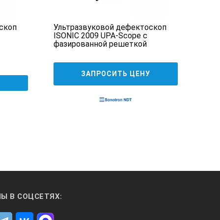
 установкам одним щелчком;
скоп
Ультразвуковой дефектоскоп
Уль
ISONIC 2009 UPA-Scope с
FOCU
фазированной решеткой
ЗАПРОСИТЬ ЦЕНУ
Ы В СОЦСЕТЯХ:
 независимо от того, с какой стороны
ортное использование даже под