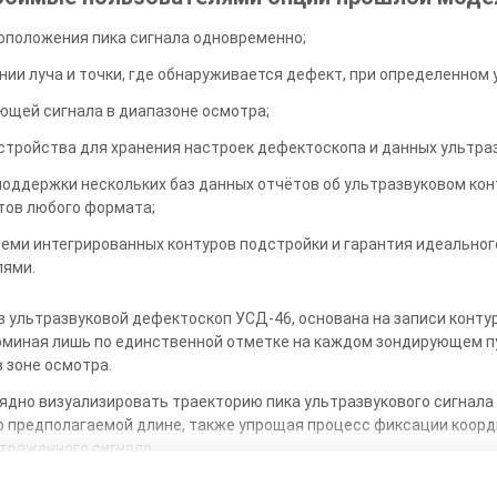
оположения пика сигнала одновременно;
ии луча и точки, где обнаруживается дефект, при определенном 
ющей сигнала в диапазоне осмотра;
тройства для хранения настроек дефектоскопа и данных ультраз
поддержки нескольких баз данных отчётов об ультразвуковом ко
тов любого формата;
семи интегрированных контуров подстройки и гарантия идеально
лями.
 ультразвуковой дефектоскоп УСД-46, основана на записи контур
поминая лишь по единственной отметке на каждом зондирующем п
 зоне осмотра.
лядно визуализировать траекторию пика ультразвукового сигнал
го предполагаемой длине, также упрощая процесс фиксации коор
траженного сигнала.
 пиков эхо-излучения