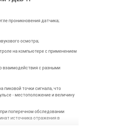
угле проникновения датчика;
вукового осмотра;
нтроле на компьютере с применением
го взаимодействия с разными
а пиковой точки сигнала, что
ульсе - местоположение и величину
а при поперечном обследовании
динат источника отражения в