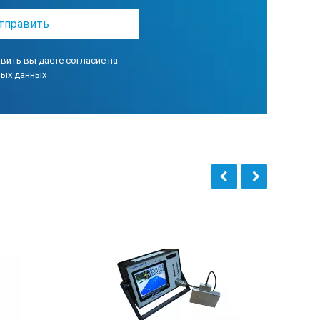
льного значения, цифровое
 точное время и наименование
вить вы даете согласие на
овом дефектоскопе или используя
ных данных
нных ультразвуковой диагностики и
.
й дефектоскопии, которая
ов, подстраивая их под
ударственном реестре средств
 между двумя импульсами;