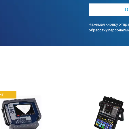
сследовании включает в себя запись А-сигнала, контур максима
ата, а также определённые настройки аппарата, такие как дата,
рез клавиатуру устройства.
Нажимая кнопку отпра
 изменить названия результатов непосредственно на ультразвук
обработку персональ
 ПК. Это программное решение упрощает процедуру обработки да
по различным категориям, укладывая в отдельные архивы отчётов
лекс оборудован опцией конструирования отчётов ультразвуково
стоятельного оформления печатных форм различных типов отчёт
пользователя.
 сертификацию по требованиям России и зарегистрирован в гос
ИТ
трольных эталонов СО-3 и V-2, как и их сопоставимых аналогов;
ибо на основе одиночного импульса, либо фиксация расстояния