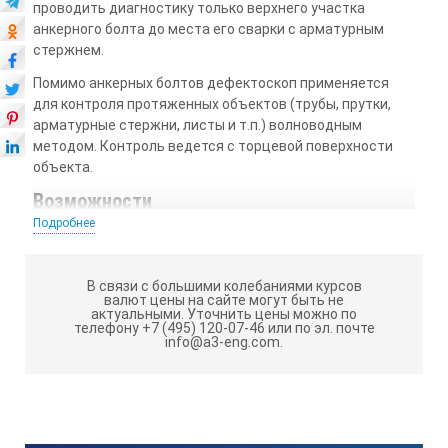
проводить диагностику только верхнего участка
анкерного болта до места его сварки с арматурным
стержнем.
Помимо анкерных болтов дефектоскоп применяется
для контроля протяженных объектов (трубы, прутки,
арматурные стержни, листы и т.п.) волноводным
методом. Контроль ведется с торцевой поверхности
объекта.
Возможности
Подробнее
Низкочастотный дефектоскоп А1220 ANKER работает в
режиме эхо – метода, при котором представление А-
Скана сигнала происходит в реальном масштабе
В связи с большими колебаниями курсов
времени. Состояние анкерного болта оценивается по
валют цены на сайте могут быть не
актуальными.
Уточнить цены можно по
наличию, уровню и расположению на развертке (шкала
телефону +7 (495) 120-07-46 или по эл. почте
Х) амплитуды ультразвукового сигнала, отраженного от
info@a3-eng.com.
противоположной поверхности болта и
зафиксированного при его продольном прозвучивании.
Дефектоскоп представляет собой компактный
электронный блок с большим высококонтрастным