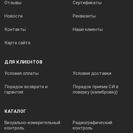
Отзывы
Сертификаты
Номинальное значение напряжения аккумуляторного блока,
Новости
Реквизиты
11,1
Контакты
Наши клиенты
Время непрерывной работы от аккумуляторного блока при н
Карта сайта
8
Габаритные размеры электронного блока, мм
ДЛЯ КЛИЕНТОВ
260×157×43
Условия оплаты
Условия доставки
Масса электронного блока, кг, не более
Порядок возврата и
Порядок приема СИ в
гарантия
поверку (калибровку)
0,8
Средняя наработка на отказ, ч
КАТАЛОГ
Визуально-измерительный
Радиографический
18 000
контроль
контроль