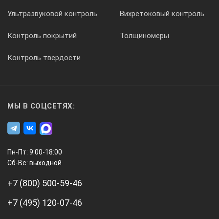
Средний срок службы, лет, не менее
Ультразвуковой контроль
Вихретоковый контроль
8
Контроль покрытий
Толщиномеры
Условия эксплуатации: температура окружающей среды, °C
Контроль твердости
от -20 до +55
относительная влажность воздуха при температуре 35°C, %
МЫ В СОЦСЕТЯХ:
95
Комплектация
Пн-Пт: 9:00-18:00
Наименование
Сб-Вс: выходной
+7 (800) 500-59-46
Код
+7 (495) 120-07-46
А1220 ANKER - электронный блок УЗ дефектоскопа со встр