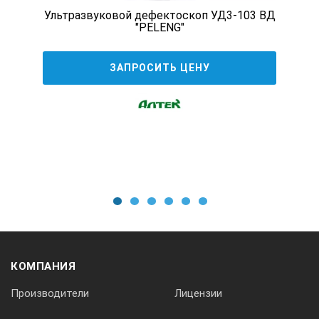
Ультразвуковой дефектоскоп УД3-103 ВД
Пределы допускаемой абсолютной погрешности измерений рас
"PELENG"
±(0,05L+1,00)
ЗАПРОСИТЬ ЦЕНУ
Диапазон устанавливаемых скоростей ультразвука, м/с
от 500 до 15 000
Рабочая частота преобразователей, кГц
от 25 до 250
Диапазон перестройки калиброванного усилителя, дБ
1
2
3
4
5
6
от 0 до 100
КОМПАНИЯ
Источник питания
Производители
Лицензии
Аккумулятор