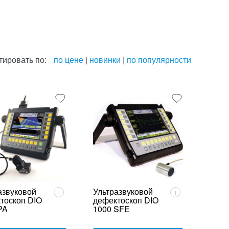
тировать по:
по цене
|
новинки
|
по популярности
азвуковой
Ультразвуковой
i
i
тоскоп DIO
дефектоскоп DIO
PA
1000 SFE