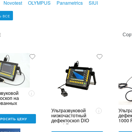
Novotest
OLYMPUS
Panametrics
SIUI
Ь ВСЕ
Сор
unk_default
e2_chunk_alternate
звуковой
i
оскоп на
ованных
ах-
Ультразвуковой
Ультр
i
ах
низкочастотный
дефек
ANS DIO
ПРОСИТЬ ЦЕНУ
дефектоскоп DIO
1000 
A
1000 LF