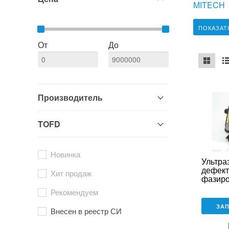
MITECH
ПОКАЗАТ
От
До
mse2_ch
ms
Производитель
TOFD
Новинка
Ультра
дефект
Хит продаж
фазир
решетк
Рекомендуем
антенн
STARM
ЗА
Внесен в реестр СИ
1000 P