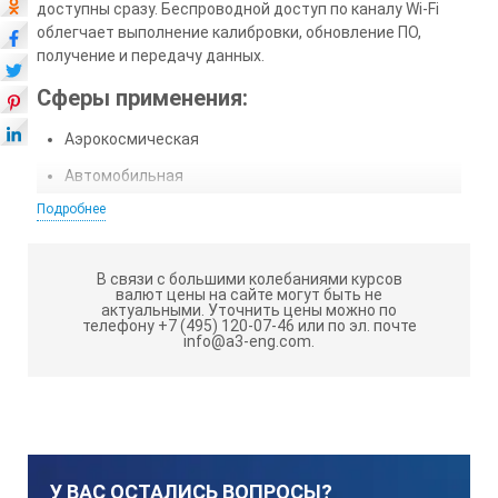
доступны сразу. Беспроводной доступ по каналу Wi-Fi
облегчает выполнение калибровки, обновление ПО,
получение и передачу данных.
Сферы применения:
Аэрокосмическая
Автомобильная
Подробнее
Машиностроительная
Металлургическая
В связи с большими колебаниями курсов
Энергетическая
валют цены на сайте могут быть не
актуальными.
Уточнить цены можно по
Нефтегазовая и т.д.
телефону +7 (495) 120-07-46 или по эл. почте
info@a3-eng.com.
Распознавание сигналов с помощью
интерактивной программы
сканирования
Программа позволяет воспроизводить сложные
У ВАС ОСТАЛИСЬ ВОПРОСЫ?