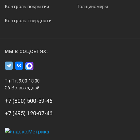
Контроль покрытий
Толщиномеры
Отображение глубины на сложной геометрии
Контроль твердости
Да
МЫ В СОЦСЕТЯХ:
Измерения
Пн-Пт: 9:00-18:00
Строб-импульсы
Сб-Вс: выходной
+7 (800) 500-59-46
4
+7 (495) 120-07-46
DAC/Split DAC
А3