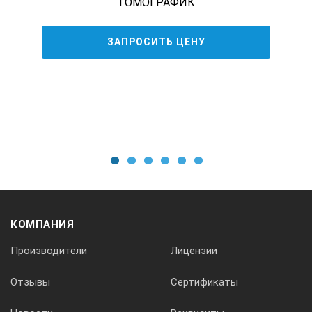
ТОМОГРАФИК
Интерскан
ЗАПРОСИТЬ ЦЕНУ
Возможность отображения усиления и корня сварного шва
Да
Возможность отображения наплавленного покрытия
1
2
3
4
5
6
Да
КОМПАНИЯ
Производители
Лицензии
Возможность отображения тавровых сварных соединений 
Отзывы
Сертификаты
Да