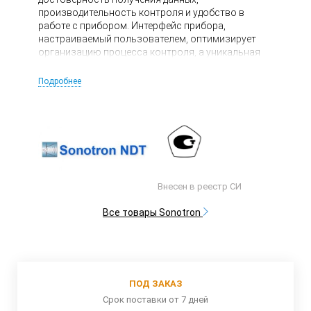
производительность контроля и удобство в
работе с прибором. Интерфейс прибора,
настраиваемый пользователем, оптимизирует
организацию процесса контроля, а уникальная
встроенная интерактивная программа
сканирования «Интерскан» с возможностью
Подробнее
отслеживания траектории луча и программой
моделирования формы объекта контроля
визуализирует место нахождения отражателя.
Внесен в реестр СИ
Все товары Sonotron
ПОД ЗАКАЗ
Срок поставки от 7 дней