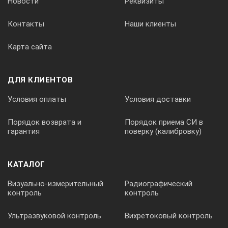
Новости
Реквизиты
Контакты
Наши клиенты
Возможность отображения криволинейной поверхности
Карта сайта
Да
ДЛЯ КЛИЕНТОВ
Условия оплаты
Условия доставки
Моделирование траектории луча в реальном времени
Порядок возврата и
Порядок приема СИ в
гарантия
поверку (калибровку)
Да
КАТАЛОГ
Наложение А-скана на путь луча
Визуально-измерительный
Радиографический
контроль
контроль
Ультразвуковой контроль
Вихретоковый контроль
Да