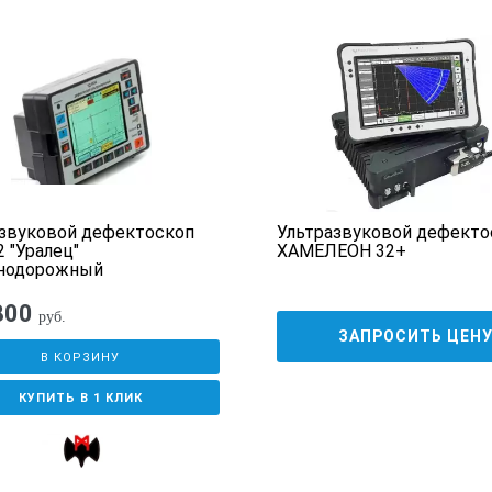
сигналов с использованием «ручной» метки (как для текущей А-р
из памяти А- или В-разверток) с автоматическим поиском максим
звуковой дефектоскоп
Ультразвуковой дефекто
 "Уралец"
ХАМЕЛЕОН 32+
нодорожный
800
руб.
ЗАПРОСИТЬ ЦЕН
В КОРЗИНУ
КУПИТЬ В 1 КЛИК