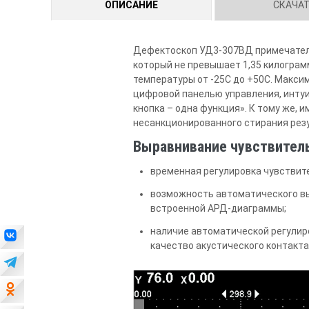
ОПИСАНИЕ
СКАЧА
Дефектоскоп УД3-307ВД примечателе
который не превышает 1,35 килограм
температуры от -25С до +50С. Макси
цифровой панелью управления, инту
кнопка – одна функция». К тому же, 
несанкционированного стирания резу
Выравнивание чувствител
временная регулировка чувствите
возможность автоматического вы
встроенной АРД-диаграммы;
наличие автоматической регулир
качество акустического контакта