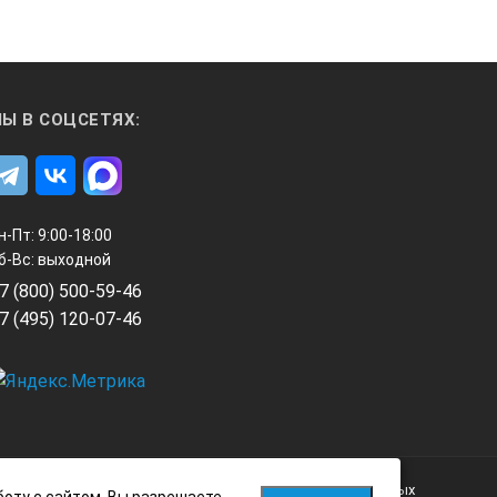
непосредственно в цифровом виде;
Ы В СОЦСЕТЯХ:
еобразователя), а также для
ние объекта контроля и т.д.);
н-Пт: 9:00-18:00
колов.
б-Вс: выходной
7 (800) 500-59-46
7 (495) 120-07-46
Политика обработки персональных данных