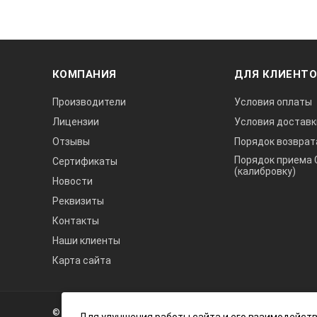
Простой интерфейс:
виртуальная клавиатура для вво
ввод требуемых значений параме
КОМПАНИЯ
ДЛЯ КЛИЕНТ
вызов основных режимов «горячи
индикация требуемого и фактиче
Производители
Условия оплаты
Лицензии
Условия доставк
постоянное отображение основных
специализированных версий - номе
Отзывы
Порядок возврат
Порядок приема 
автоматическое запоминание ном
Сертификаты
(калибровку)
Новости
Реквизиты
Контакты
Наши клиенты
Карта сайта
А3
Инжиниринг
© 2026 А3 Инжиниринг Обращаем Ваше внимание на то, что 