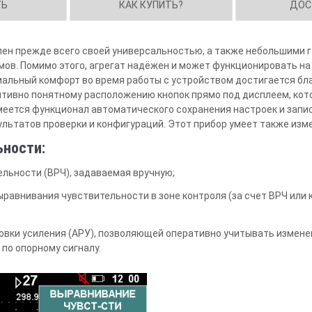
ТЬ
КАК КУПИТЬ?
ДОС
н прежде всего своей универсальностью, а также небольшими 
мов. Помимо этого, агрегат надёжен и может функционировать н
мальный комфорт во время работы с устройством достигается бл
итивно понятному расположению кнопок прямо под дисплеем, кот
имеется функционал автоматического сохранения настроек и запи
льтатов проверки и конфигураций. Этот прибор умеет также изм
ьности:
льности (ВРЧ), задаваемая вручную;
равнивания чувствительности в зоне контроля (за счет ВРЧ или 
овки усиления (АРУ), позволяющей оперативно учитывать изменен
 по опорному сигналу.