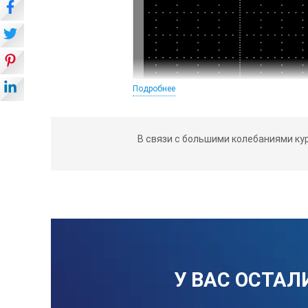
Подробнее
В связи с большими колебаниями ку
Автоматическая сигнализ
наличие двух стробов, позволяю
управление началом и концом ст
У ВАС ОСТАЛ
звуковая (встроенная) и светов
пропуска дефектов малых размер