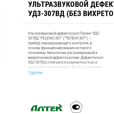
УЛЬТРАЗВУКОВОЙ ДЕФЕК
УД3-307ВД (БЕЗ ВИХРЕТО
Ультразвуковой дефектоскоп Пеленг УД3-
307ВД "PELENG-307" ("ПЕЛЕНГ-307") —
прибор неразрушающего контроля, в
основу функционирования которого
положены технологии ультразвуковой и
вихретоковой дефектоскопии. Дефектоскоп
УД3-307ВД отличается компактностью и
малым весом (не более 1,35 кг) и сохраняет
работоспособность в широком диапазоне
Подробнее
температур (-25С … +50С).