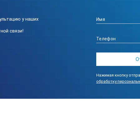
ультацию у наших
ной связи!
Нажимая кнопку отпра
обработку персональ
 выявленных дефектов:
, коэффициента выявляемости и эквивалентной площади дефект
матической» метки, отслеживающей вершину максимального сигна