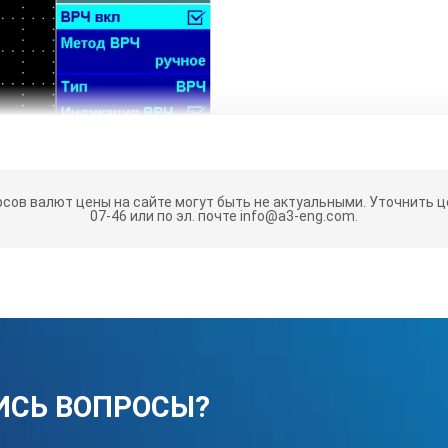
рсов валют цены на сайте могут быть не актуальными.
Уточнить це
07-46 или по эл. почте info@a3-eng.com.
ация дефектов:
щих реализовать контроль практически любых изделий различны
роба, а также возможность смещения строба;
ИСЬ ВОПРОСЫ?
ая сигнализации дефекта. Возможность удлинения срабатывания 
ов).