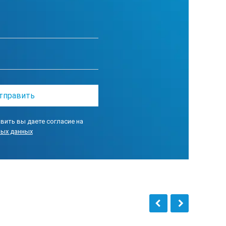
вить вы даете согласие на
ных данных
а, а также амплитуды отраженного
ла в стробе;