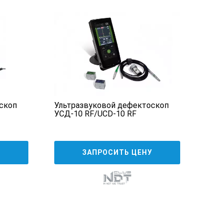
азверти, так и для режима «СТОП-
ума отраженного сигнала.
скоп
Ультразвуковой дефектоскоп
Вос
УСД-10 RF/UCD-10 RF
низ
деф
У
ЗАПРОСИТЬ ЦЕНУ