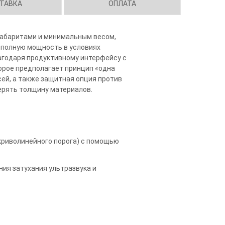
ТАВКА
ОПЛАТА
габаритами и минимальным весом,
а полную мощность в условиях
агодаря продуктивному интерфейсу с
орое предполагает принцип «одна
сей, а также защитная опция против
ерять толщину материалов.
криволинейного порога) с помощью
ия затухания ультразвука и