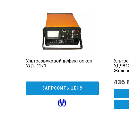
измерение параметров для любых 
КАДР», В-развертки и вызванных 
оп
Ультразвуковой дефектоскоп
Ультра
УД2-12/1
УД9812
Желез
436 
ЗАПРОСИТЬ ЦЕНУ