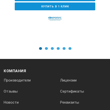
преобразователя. Данная функция используется в
механизированных системах, например, для
КУПИТЬ В 1 КЛИК
контроля осевого канала паровых турбин, полых
осей, прутков;
высокое быстродействие прибора (65 тыс. точек
кадра) позволяет определять прецизионную
глубину дефекта, характер дефекта, проводить
контроль на высокой скорости;
промышленный сенсорный экран дает возможность
1
2
3
4
5
6
работать в перчатках, что важно при работе при
низких температурах. Экран обеспечивает высокую
скорость анализа результатов контроля (частота
110 Гц);
КОМПАНИЯ
сохраняет все последовательные А-сканы, что
Производители
Лицензии
позволяет проводить анализ результатов контроля
удаленно;
Отзывы
Сертификаты
генератор прямоугольных импульсов дает
возможность контролировать с высокой степенью
Новости
Реквизиты
достоверности крупнозернистые материалы,