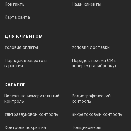
композиты, а так же проводить контроль отливок
Контакты
Наши клиенты
большого сечения.
Карта сайта
Возможность одновременного подключения двух 2D
преобразователей позволяет использовать схемы
«тандем», «дуэт», увеличить производительность
ДЛЯ КЛИЕНТОВ
контроля за счет проведения контроля сварного шва с
двух сторон (при использовании традиционного
Условия оплаты
Условия доставки
метода).
Порядок возврата и
Порядок приема СИ в
гарантия
поверку (калибровку)
КАТАЛОГ
Визуально-измерительный
Радиографический
контроль
контроль
Ультразвуковой контроль
Вихретоковый контроль
Контроль покрытий
Толщиномеры