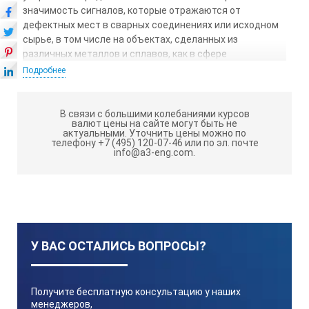
значимость сигналов, которые отражаются от
дефектных мест в сварных соединениях или исходном
сырье, в том числе на объектах, сделанных из
различных металлов и сплавов, как в сфере
производства оборудования, так и при эксплуатации
Подробнее
трубопроводов, составных деталей и других изделий.
Основная концепция работы устройства для
В связи с большими колебаниями курсов
обнаружения дефектов заключается в создании
валют цены на сайте могут быть не
актуальными.
Уточнить цены можно по
ультразвуковых вибраций внутри материала объекта,
телефону +7 (495) 120-07-46 или по эл. почте
подлежащего исследованию, а также в захвате эхо-
info@a3-eng.com.
сигналов ультразвуковых волн, которые отскакивают от
несовершенств и межслоевых границ.
Устройство для диагностики неполадок оборудовано
одним блоком и адаптируемыми датчиками на основе
фазовых массивов (ФМ), классическими
пьезоэлектрическими сенсорами и устройством
У ВАС ОСТАЛИСЬ ВОПРОСЫ?
считывания перемещений. По периметру дефектоскопа
размещены разъемы для подсоединения
ультразвуковых измерителей, включая те, что работают
Получите бесплатную консультацию у наших
на принципе фазированного массива, а также порты
менеджеров,