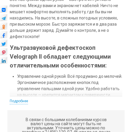
понятно. Между вами и экраном нет кабелей. Ничто не
мешает комфортно выполнять работу, где бы вы ни
находились. На высоте, в сложных погодных условиях,
при высоком морозе. Быстро заряжается и в два раза
дольше держит заряд. Думайте о контроле, а не о
дефектоскопе!
Ультразвуковой дефектоскоп
Velograph II обладает следующими
отличительными особенностями:
Управление одной рукой. Всё продумано до мелочей.
Эргономичное расположение кнопок под
управление пальцами одной руки. Удобно работать
на высоте — крепится магнитом к поверхности.
Передача данных по Wi-Fi или Bluetooth. Не путаются
Подробнее
кабели, электронный блок держится на руке с
помощью специального чехла. В этой же руке —
преобразователь. Ваши движения не скованы!​
В связи с большими колебаниями курсов
валют цены на сайте могут быть не
актуальными.
Уточнить цены можно по
Блиц-настройки. Автоматическая настройка
телефону +7 (495) 120-07-46 или по эл. почте