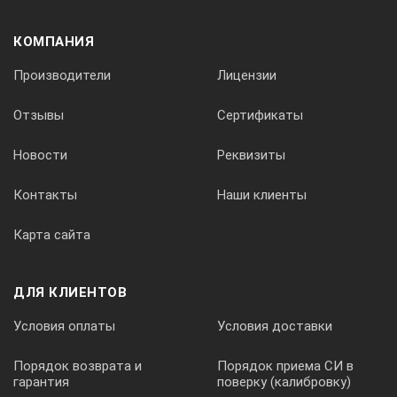
Область
применения
дефектоскопа Velograph
КОМПАНИЯ
II
:
Производители
Лицензии
объекты котлонадзора, теплосети
Отзывы
Сертификаты
подъемные сооружения
строительные металлоконструкции
Новости
Реквизиты
оборудование оборонных предприятий
Контакты
Наши клиенты
системы газоснабжения и газораспределения
Карта сайта
оборудование нефтяной и газовой промышленности
оборудование нефтехимической промышленности
ДЛЯ КЛИЕНТОВ
оборудование космической и авиапромышленной
отрасли
Условия оплаты
Условия доставки
Технические
Порядок возврата и
Порядок приема СИ в
гарантия
поверку (калибровку)
характеристики
дефектоскопа Velograph