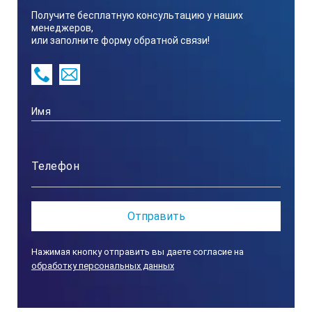
0-15 мм
Получите бесплатную консультацию у наших
менеджеров,
или заполните форму обратной связи!
±0,1 мм
Измерение угла кромки
80-160°
±30'
Измерение величины зазора
Нажимая кнопку отправить вы даете согласие на
обработку персональных данных
0-5 мм