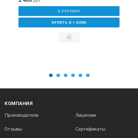
руб.
±0,2 мм
В КОРЗИНУ
КУПИТЬ В 1 КЛИК
Измерение высоты углового шва (катет)
0-15 мм
±0,2 мм
1
2
3
4
5
6
Измерение ширины шва
КОМПАНИЯ
Производители
Лицензии
0-60 мм
Отзывы
Сертификаты