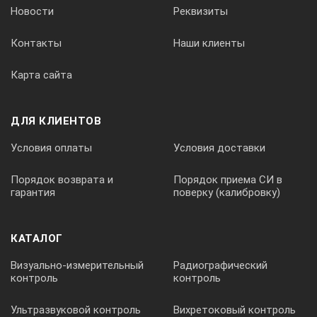
±0,2 мм
Новости
Реквизиты
Контакты
Наши клиенты
Измерение глубины подреза
Карта сайта
0-8 мм
ДЛЯ КЛИЕНТОВ
Условия оплаты
Условия доставки
±0,1 мм
Порядок возврата и
Порядок приема СИ в
гарантия
поверку (калибровку)
Гарантийный срок эксплуатации – 1 год (не менее).
КАТАЛОГ
Поставляется с метрологической аттестацией.
Визуально-измерительный
Радиографический
контроль
контроль
Ультразвуковой контроль
Вихретоковый контроль