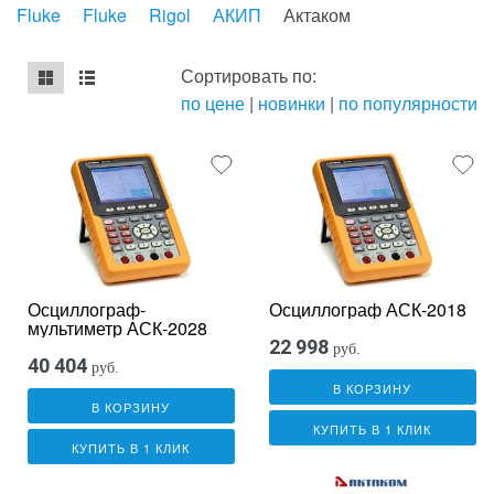
Fluke
Fluke
Rigol
АКИП
Актаком
Сортировать по:
по цене
|
новинки
|
по популярности
mse2_chunk_default
mse2_chunk_alternate
Осциллограф-
Осциллограф АСК-2018
мультиметр АСК-2028
22 998
руб.
40 404
руб.
В КОРЗИНУ
В КОРЗИНУ
КУПИТЬ В 1 КЛИК
КУПИТЬ В 1 КЛИК