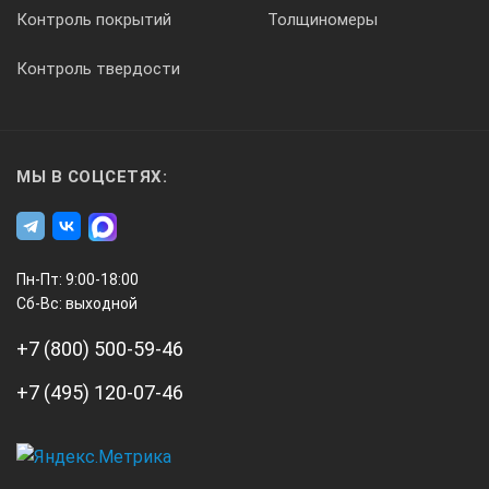
Контроль покрытий
Толщиномеры
графических представлений спектров сигналов (FFT),
соответствующих высокочастотных А-сканов и
Контроль твердости
настроек дефектоскопа;
различных последовательностей А-сканов в виде
профилей толщины, В-сканов, СВ-, С- D-, P-сканов, TOFD
карт и соответствующих им настроек дефектоскопа.
МЫ В СОЦСЕТЯХ:
Технические характеристики
ультразвукового дефектоскопа ISONIC
2005:
Пн-Пт: 9:00-18:00
Сб-Вс: выходной
Тип зондирующего импульса
+7 (800) 500-59-46
Положительный ударный импульс
+7 (495) 120-07-46
Положительный прямоугольный импульс
Время нарастания импульса
А3