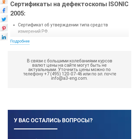
Сертификаты на дефектоскопы ISONIC
2005:
Сертификат об утверждении типа средств
измерений РФ.
Подробнее
Портативный цифровой ультразвуковой дефектоскоп
ISONIС 2005
- высоко производительный
В связи с большими колебаниями курсов
портативный рекордер с возможностью представления
валют цены на сайте могут быть не
результатов контроля на экране прибора в режиме
актуальными.
Уточнить цены можно по
телефону +7 (495) 120-07-46 или по эл. почте
реального времени, их запоминания и последующего
info@a3-eng.com.
воспроизведения.
Дефектоскоп ISONIС 2005 обладает
следующими особенностями:
Большой солнцезащищенный цветной сенсорный экран
высокого разрешения. Большой солнцезащищенный
У ВАС ОСТАЛИСЬ ВОПРОСЫ?
цветной сенсорный экран высокого разрешения.
Встроенный интерфейс для энкодеров.