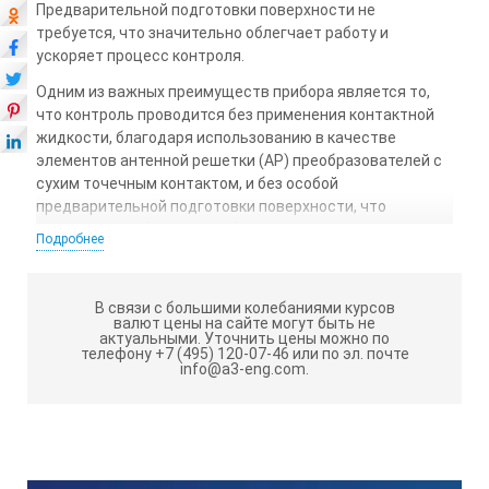
Предварительной подготовки поверхности не
требуется, что значительно облегчает работу и
ускоряет процесс контроля.
Одним из важных преимуществ прибора является то,
что контроль проводится без применения контактной
жидкости, благодаря использованию в качестве
элементов антенной решетки (АР) преобразователей с
сухим точечным контактом, и без особой
предварительной подготовки поверхности, что
значительно облегчает работу оператора и ускоряет
Подробнее
процесс тестирования.
Назначение
В связи с большими колебаниями курсов
валют цены на сайте могут быть не
измерение толщины изделий из бетона
актуальными.
Уточнить цены можно по
телефону +7 (495) 120-07-46 или по эл. почте
Поиск инородных включений, полостей и трещин
info@a3-eng.com.
внутри изделий и конструкций из железобетона,
камня и подобных им материалов при
одностороннем доступе.
исследование внутренней структуры
крупнозернистых материалов