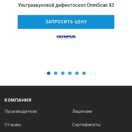
Ультразвуковой дефектоскоп OmniScan X3
Диапазон устанавливаемых скоростей ультразвука
ЗАПРОСИТЬ ЦЕНУ
500 – 15 000 м/с
Диапазон устанавливаемых рабочих частот
25 – 250 кГц
1
2
3
4
5
6
Диапазон перестройки усиления приемника
КОМПАНИЯ
0 – 100 дБ
Производители
Лицензии
Диапазон измерений временных интервалов
Отзывы
Сертификаты