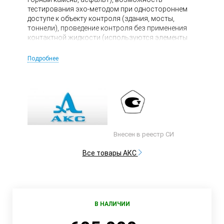
тестирования эхо-методом при одностороннем
доступе к объекту контроля (здания, мосты,
тоннели), проведение контроля без применения
контактной жидкости (используются элементы
антенной решетки преобразователей с сухим
точечным контактом).
Подробнее
Внесен в реестр СИ
Все товары АКС
В НАЛИЧИИ