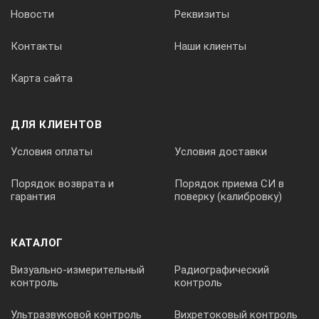
Новости
Реквизиты
0 – 4 000 мкс
Контакты
Наши клиенты
Пределы допускаемой абсолютной погрешности измерений
Карта сайта
±(0,1+0,0001·Тизм) мкс
ДЛЯ КЛИЕНТОВ
Диапазон измерений глубины залегания дефекта при скорос
Условия оплаты
Условия доставки
Порядок возврата и
Порядок приема СИ в
50 – 2 150 мм
гарантия
поверку (калибровку)
Пределы допускаемой абсолютной погрешности измерений г
КАТАЛОГ
±(0,1·H+5,0) мм
Визуально-измерительный
Радиографический
контроль
контроль
Питание
Ультразвуковой контроль
Вихретоковый контроль