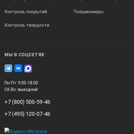
Контроль покрытий
Толщиномеры
аккумулятор
Контроль твердости
Номинальное значение напряжения питания
11,1 В
МЫ В СОЦСЕТЯХ:
Время непрерывной работы прибора от аккумулятора
Пн-Пт: 9:00-18:00
8 ч
Сб-Вс: выходной
+7 (800) 500-59-46
Тип дисплея (разрешение)
+7 (495) 120-07-46
TFT (640 х 480)