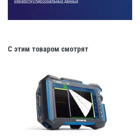
обработку персональных данных
сигналов, как в детектированной форме, так и в
виде радиосигнала, что особенно важно для
проведения анализа получаемых данных
оператором. Это дает дополнительные
возможности интерпретации полученных сигналов,
а именно отличать полезные сигналы от шумов,
отличать сигналы от различного типа отражателей.
C этим товаром смотрят
В виде В-, С-, D- Сканов
Представление результатов ультразвукового
контроля в виде продольного и поперечного
сечений объекта контроля, параллельного и
перпендикулярного поверхности, на которую
устанавливается антенная решетка. В-, С-, D- Сканы
позволяют получить более полное представление о
внутренней структуре объекта.
Параметр
Значение