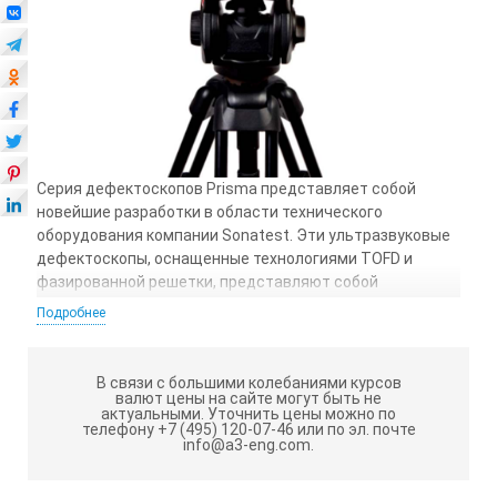
Серия дефектоскопов Prisma представляет собой
новейшие разработки в области технического
оборудования компании Sonatest. Эти ультразвуковые
дефектоскопы, оснащенные технологиями TOFD и
фазированной решетки, представляют собой
комплексные инструменты для проведения
Подробнее
ультразвукового контроля. Их преимущества включают
в себя простое управление, высокую
производительность, расширенные функциональные
В связи с большими колебаниями курсов
возможности и прочный корпус, обеспечивающий
валют цены на сайте могут быть не
актуальными.
Уточнить цены можно по
высокую надежность эксплуатации.
телефону +7 (495) 120-07-46 или по эл. почте
info@a3-eng.com.
Приборы Prisma оборудованы экраном с лучшим в
своем классе размером и разрешением. Интерфейсные