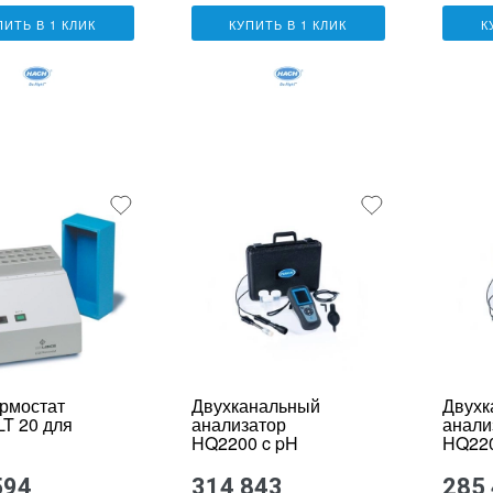
ПИТЬ В 1 КЛИК
КУПИТЬ В 1 КЛИК
К
рмостат
Двухканальный
Двухк
T 20 для
анализатор
анали
HQ2200 c pH
HQ220
электродом
элект
PHC10101 и
PHC1
594
314 843
285