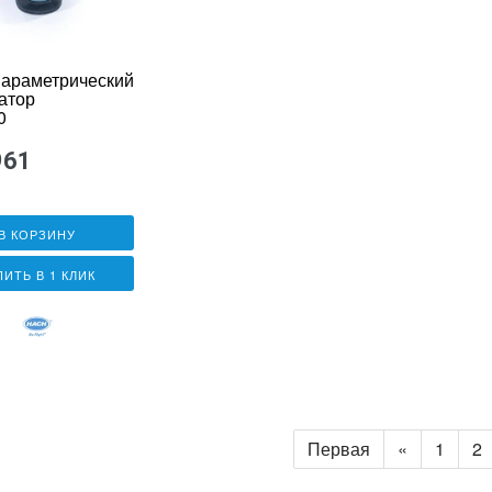
араметрический
атор
0
961
В КОРЗИНУ
ПИТЬ В 1 КЛИК
Первая
«
1
2