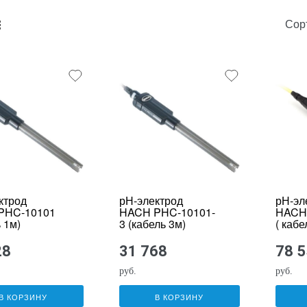
Сор
unk_default
e2_chunk_alternate
ктрод
рН-электрод
рН-эл
PHC-10101
HACH PHC-10101-
HACH
 1м)
3 (кабель 3м)
( кабе
28
31 768
78 
руб.
руб.
В КОРЗИНУ
В КОРЗИНУ