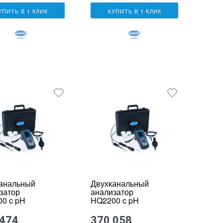
УПИТЬ В 1 КЛИК
КУПИТЬ В 1 КЛИК
анальный
Двухканальный
затор
анализатор
0 c pH
HQ2200 c pH
родом
электродом
0101 и
PHC10105 и
 474
370 058