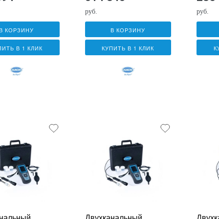
датчиком
датчи
CDC10101
CDC4
руб.
руб.
В КОРЗИНУ
В КОРЗИНУ
ПИТЬ В 1 КЛИК
КУПИТЬ В 1 КЛИК
К
нальный
Двухканальный
Двухк