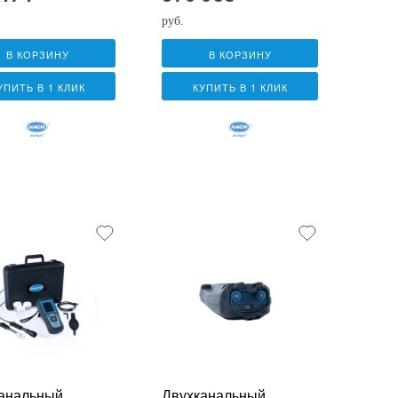
ком
датчиком
0101
CDC10105
руб.
В КОРЗИНУ
В КОРЗИНУ
УПИТЬ В 1 КЛИК
КУПИТЬ В 1 КЛИК
анальный
Двухканальный