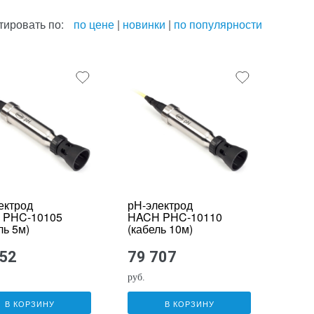
тировать по:
по цене
|
новинки
|
по популярности
ектрод
рН-электрод
 PHC-10105
HACH PHC-10110
ль 5м)
(кабель 10м)
552
79 707
руб.
В КОРЗИНУ
В КОРЗИНУ