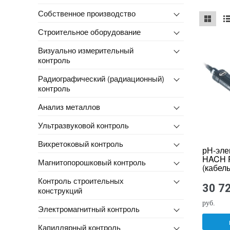
Собственное производство
Строительное оборудование
mse2_ch
ms
Визуально измерительный
контроль
Радиографический (радиационный)
контроль
Анализ металлов
Ультразвуковой контроль
Вихретоковый контроль
рН-эле
HACH 
Магнитопорошковый контроль
(кабель
Контроль строительных
30 7
конструкций
руб.
Электромагнитный контроль
Капиллярный контроль