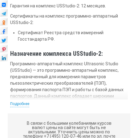
Гарантия на комплекс USStudio-2: 12 месяцев.
Сертификаты на комплекс программно-аппаратный
USStudio-2:
Сертификат Реестра средств измерений
Госстандарта РФ.
Назначение комплекса USStudio-2:
Программно-аппаратный комплекс Ultrasonic Studio
(USStudio) — это программно-аппаратный комплекс,
предназначенный для измерения параметров
пьезоэлектрических преобразователей (ПЭП),
формирования паспорта ПЭП и работы с базой данных
паспортов. Данный комплекс обладает широкими
возможностями при работе с паспортами. Помимо
Подробнее
стандартных функций, таких как просмотр, печать,
поиск, сортировка и редактирование паспорта,
реализованы дополнительные функции, такие как:
В связи с большими колебаниями курсов
валют цены на сайте могут быть не
автоматизация процесса проведения поверки, гибкое
актуальными.
Уточнить цены можно по
управление разделами паспорта, а также возможность
телефону +7 (495) 120-07-46 или по эл. почте