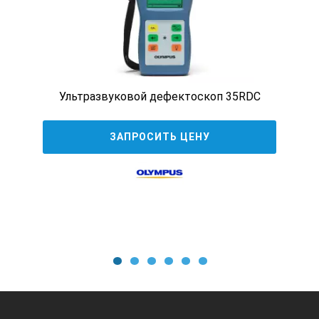
Программа USStudio;
Стандартные образцы СО-2, СО-3;
СОП 5, 6, 7, 8.
Ультразвуковой дефектоскоп 35RDC
Комплект поставки №3:
Электронный блок;
ЗАПРОСИТЬ ЦЕНУ
Координатное устройство;
Программа USStudio;
Стандартные образцы СО-2, СО-3;
СОП 5, 6, 7, 8;
Настольная иммерсионная ванна.
1
2
3
4
5
6
*Технические характеристики и комплект поставки
прибора могут быть изменены производителем без
предварительного уведомления.