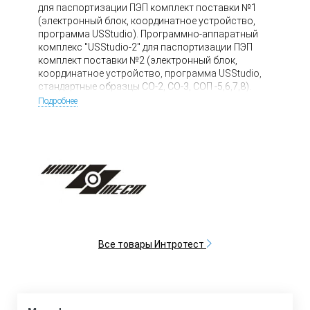
для паспортизации ПЭП комплект поставки №1
(электронный блок, координатное устройство,
программа USStudio). Программно-аппаратный
комплекс "USStudio-2" для паспортизации ПЭП
комплект поставки №2 (электронный блок,
координатное устройство, программа USStudio,
стандартные образцы СО-2, СО-3, СОП -5,6,7,8).
Программно-аппаратный комплекс "USStudio-2"
Подробнее
для паспортизации ПЭП комплект поставки №2
(электронный блок, координатное устройство,
программа USStudio, стандартные образцы СО-2,
СО-3, СОП -5,6,7,8, настольная иммерсионная
ванна).
Все товары Интротест