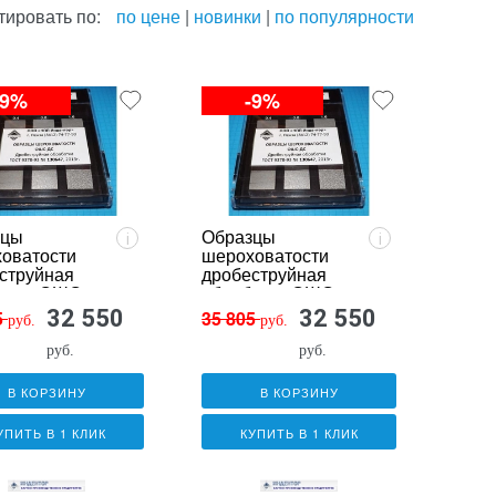
тировать по:
по цене
|
новинки
|
по популярности
-9%
-9%
зцы
Образцы
i
i
оватости
шероховатости
струйная
дробеструйная
отка ОШС-
обработка ОШС-
люминий)
ДС (латунь)
32 550
32 550
5
35 805
руб.
руб.
руб.
руб.
В КОРЗИНУ
В КОРЗИНУ
УПИТЬ В 1 КЛИК
КУПИТЬ В 1 КЛИК