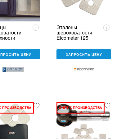
зцы
Эталоны
i
i
оватости
шероховатости
хности
Elcometer 125
)
АПРОСИТЬ ЦЕНУ
ЗАПРОСИТЬ ЦЕНУ
С ПРОИЗВОДСТВА
СНЯТ С ПРОИЗВОДСТВА