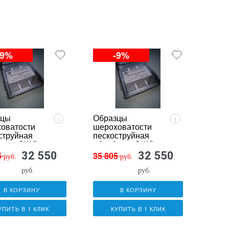
-9%
-9%
зцы
Образцы
i
i
оватости
шероховатости
струйная
пескоструйная
отка ОШС-
обработка ОШС-
люминий)
ПС (латунь)
32 550
32 550
5
35 805
руб.
руб.
руб.
руб.
В КОРЗИНУ
В КОРЗИНУ
УПИТЬ В 1 КЛИК
КУПИТЬ В 1 КЛИК