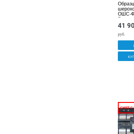
Образ
шерохо
ОШС-Ф
Ra
41 9
руб.
КУ
СНЯТ С