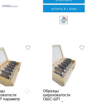
КУПИТЬ В 1 КЛИК
зцы
Образцы
i
оватости
шероховатости
Р параметр
ОШС-ШП
параметр Ra