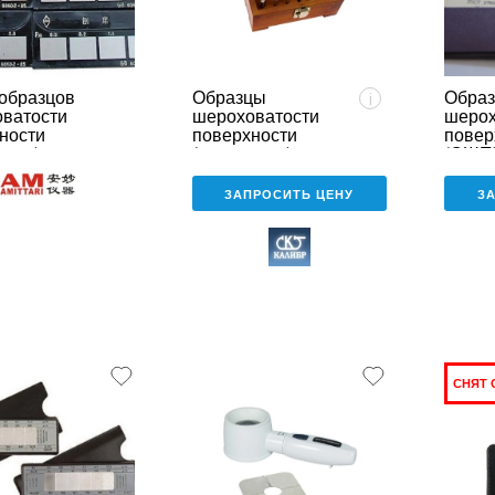
образцов
Образцы
Обра
i
ватости
шероховатости
шерох
ности
поверхности
повер
ения)
(сравнения)
(ОШП
модель 1833
ЗАПРОСИТЬ ЦЕНУ
З
СНЯТ 