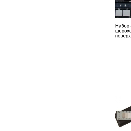
Набор 
шерохо
поверх
(сравн