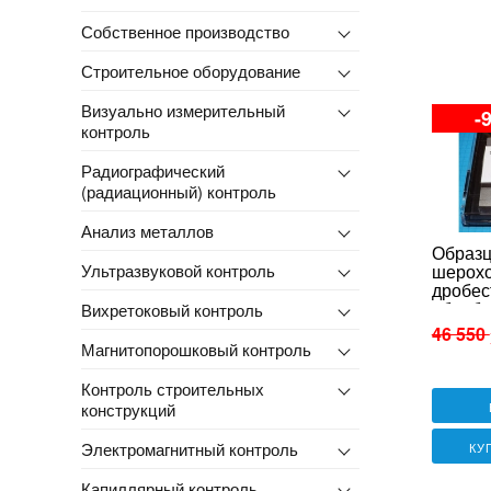
Собственное производство
Строительное оборудование
Визуально измерительный
-
контроль
Радиографический
(радиационный) контроль
Анализ металлов
Образ
Ультразвуковой контроль
шерохо
дробес
обрабо
Вихретоковый контроль
ДС (ме
46 550
Магнитопорошковый контроль
Контроль строительных
конструкций
Электромагнитный контроль
КУ
Капиллярный контроль