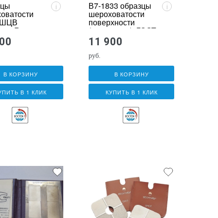
зцы
В7-1833 образцы
i
i
оватости
шероховатости
-ШЦВ
поверхности
етр Ra
(сравнения); ГОСТ
9378-93; параметр
900
11 900
Rz
руб.
В КОРЗИНУ
В КОРЗИНУ
УПИТЬ В 1 КЛИК
КУПИТЬ В 1 КЛИК