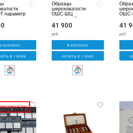
цы
Образцы
Обра
i
i
ватости
шероховатости
шерох
Т параметр
ОШС-ШЦ
ОШС
параметр Ra
парам
00
41 900
41 
руб.
руб.
В КОРЗИНУ
В КОРЗИНУ
ПИТЬ В 1 КЛИК
КУПИТЬ В 1 КЛИК
К
 ПРОИЗВОДСТВА