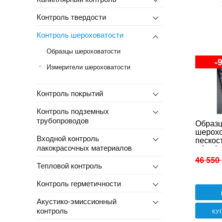
Контроль твердости
Контроль шероховатости
Образцы шероховатости
-
Измерители шероховатости
Контроль покрытий
Контроль подземных
трубопроводов
Образ
шерохо
Входной контроль
пескос
лакокрасочных материалов
обрабо
ПС (ме
46 550
Тепловой контроль
Контроль герметичности
Акустико-эмиссионный
контроль
КУ