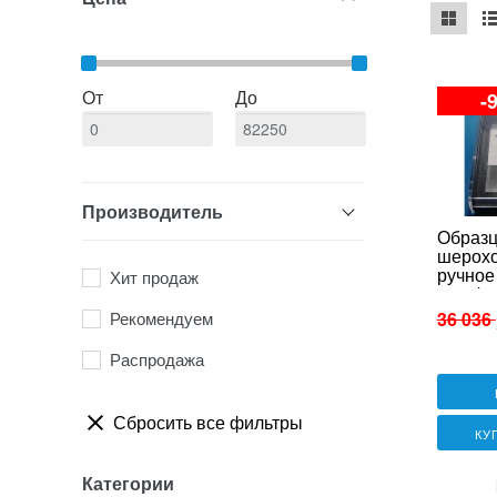
mse2_ch
ms
От
До
-
Производитель
Образ
шерохо
ручное
Хит продаж
шлифо
ОШС-РШ
Рекомендуем
36 036
Распродажа
Сбросить все фильтры
КУ
Категории