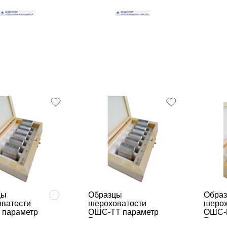
цы
Образцы
Обра
i
ватости
шероховатости
шерох
 параметр
ОШС-ТТ параметр
ОШС-
Ra
Ra