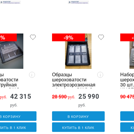
9%
-9%
цы
Образцы
Набор
i
i
ватости
шероховатости
шерох
труйная
электроэрозионная
30 шт
тка ОШС-
обработка ОШС-Э
ИНДЕ
дь)
(сталь)
ОШС-
42 315
25 990
28 590
90 47
руб.
руб.
руб.
руб.
В КОРЗИНУ
В КОРЗИНУ
ПИТЬ В 1 КЛИК
КУПИТЬ В 1 КЛИК
К