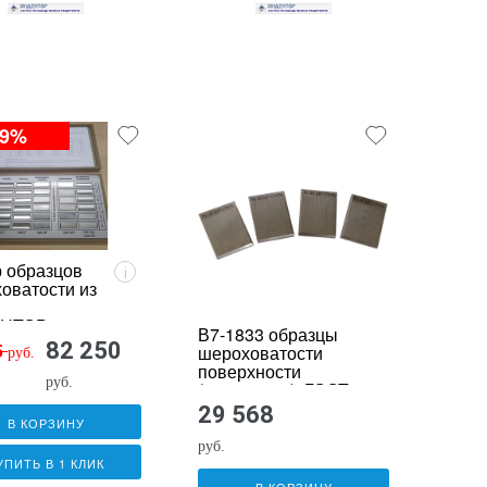
-9%
 образцов
i
оватости из
.
НТОР-
В7-1833 образцы
30
82 250
5
шероховатости
руб.
поверхности
руб.
(сравнения); ГОСТ
9378-93; параметр
29 568
Rz номиналы:
В КОРЗИНУ
руб.
УПИТЬ В 1 КЛИК
В КОРЗИНУ