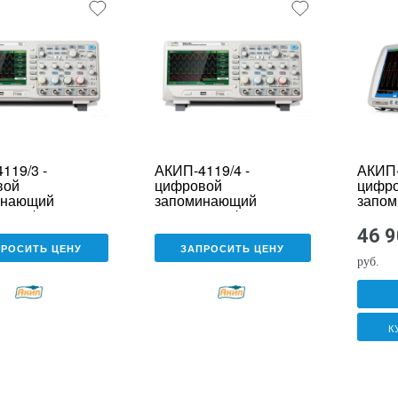
119/3 -
АКИП-4119/4 -
АКИП-
вой
цифровой
цифр
инающий
запоминающий
запо
ограф
осциллограф
осцил
46 
ПРОСИТЬ ЦЕНУ
ЗАПРОСИТЬ ЦЕНУ
руб.
К