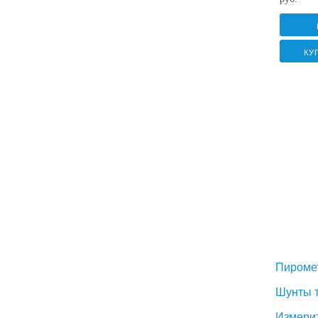
КУ
Пироме
Шунты 
Измерит