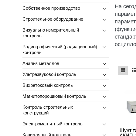
На сего
Собственное производство
парамет
Строительное оборудование
парамет
(функци
Визуально измерительный
контроль
стандар
осцилло
Радиографический (радиационный)
контроль
Анализ металлов
Ультразвуковой контроль
mse2_ch
ms
Вихретоковый контроль
Магнитопорошковый контроль
Контроль строительных
конструкций
Электромагнитный контроль
Шунт т
Капиллярный контроль
АКИП-