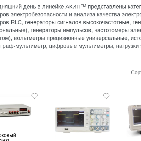
дняшний день в линейке АКИП™ представлены катег
ров электробезопасности и анализа качества электр
ров RLC, генераторы сигналов высокочастотные, г
ональные), генераторы импульсов, частотомеры эле
том), вольтметры прецизионные универсальные, исто
граф-мультиметр, цифровые мультиметры, нагрузки 
Сор
unk_default
e2_chunk_alternate
оковый
7501