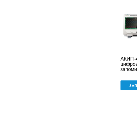
АКИП-4
цифро
запом
осцилл
ЗА