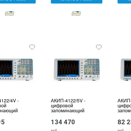
122/4V -
АКИП-4122/5V -
АКИП-
вой
цифровой
цифр
инающий
запоминающий
запо
ограф
осциллограф
осцил
95
134 470
82 
руб.
руб.