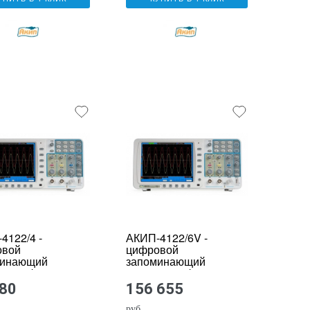
4122/4 -
АКИП-4122/6V -
овой
цифровой
минающий
запоминающий
лограф
осциллограф
280
156 655
руб.