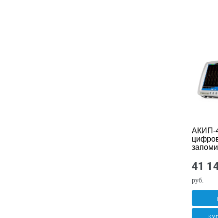
АКИП-4
цифро
запом
осцилл
41 1
руб.
КУ