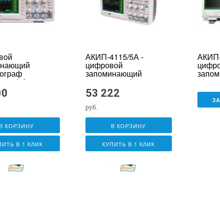
вой
АКИП-4115/5А -
АКИП-
инающий
цифровой
цифр
ограф
запоминающий
запо
4115/2А
осциллограф
осцил
00
53 222
З
руб.
В КОРЗИНУ
В КОРЗИНУ
ПИТЬ В 1 КЛИК
КУПИТЬ В 1 КЛИК