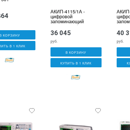
АКИП-4115/1А -
АКИП-
864
цифровой
цифр
запоминающий
запо
осциллограф
осцил
36 045
40 
В КОРЗИНУ
руб.
руб.
ПИТЬ В 1 КЛИК
В КОРЗИНУ
КУПИТЬ В 1 КЛИК
К