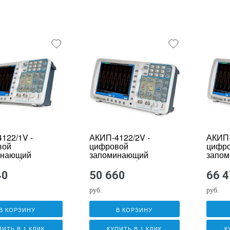
122/1V -
АКИП-4122/2V -
АКИП-
вой
цифровой
цифр
инающий
запоминающий
запо
ограф
осциллограф
осцил
40
50 660
66 
руб.
руб.
В КОРЗИНУ
В КОРЗИНУ
ПИТЬ В 1 КЛИК
КУПИТЬ В 1 КЛИК
К