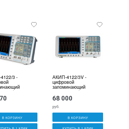
4122/3 -
АКИП-4122/3V -
овой
цифровой
минающий
запоминающий
лограф
осциллограф
470
68 000
руб.
В КОРЗИНУ
В КОРЗИНУ
УПИТЬ В 1 КЛИК
КУПИТЬ В 1 КЛИК