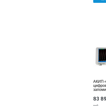
АКИП-4
цифро
запом
осцилл
83 8
руб.