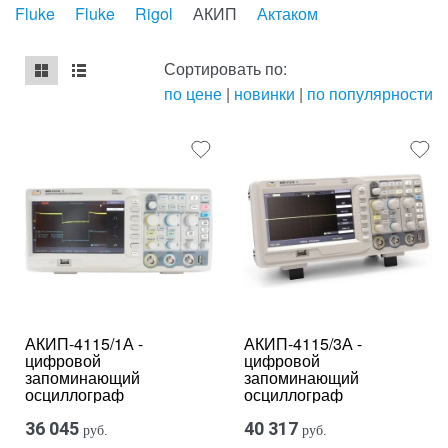
Fluke
Fluke
Rigol
АКИП
Актаком
Сортировать по:
по цене
|
новинки
|
по популярности
mse2_chunk_default
mse2_chunk_alternate
АКИП-4115/1А -
АКИП-4115/3А -
цифровой
цифровой
запоминающий
запоминающий
осциллограф
осциллограф
36 045
40 317
руб.
руб.