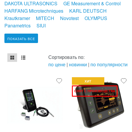
DAKOTA ULTRASONICS
GE Measurement & Control
HARFANG Microtechniques
KARL DEUTSCH
Krautkramer
MITECH
Novotest
OLYMPUS
Panametrics
SIUI
ПОКАЗАТЬ ВСЕ
Сортировать по:
по цене
|
новинки
|
по популярности
mse2_chunk_default
mse2_chunk_alternate
ХИТ
СНЯТ С ПРОИЗВОДСТВА