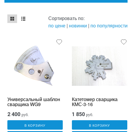
Сортировать по:
по цене
|
новинки
|
по популярности
mse2_chunk_default
mse2_chunk_alternate
Универсальный шаблон
Катетомер сварщика
сварщика WG9
КМС-3-16
2 400
1 850
руб.
руб.
В КОРЗИНУ
В КОРЗИНУ